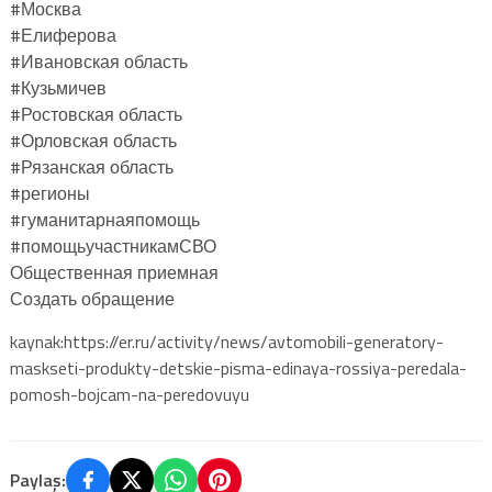
#Москва
#Елиферова
#Ивановская область
#Кузьмичев
#Ростовская область
#Орловская область
#Рязанская область
#регионы
#гуманитарнаяпомощь
#помощьучастникамСВО
Общественная приемная
Создать обращение
kaynak:https://er.ru/activity/news/avtomobili-generatory-
maskseti-produkty-detskie-pisma-edinaya-rossiya-peredala-
pomosh-bojcam-na-peredovuyu
Paylaş: