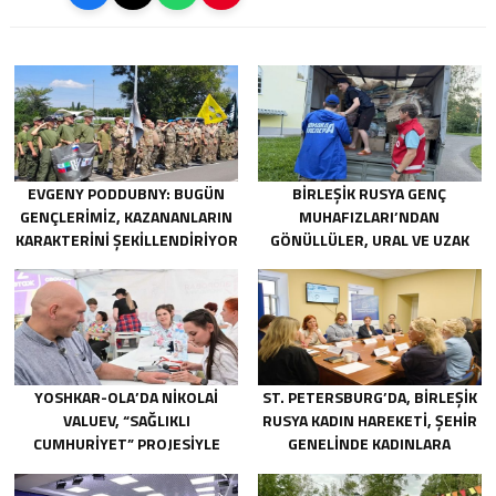
EVGENY PODDUBNY: BUGÜN
BIRLEŞIK RUSYA GENÇ
GENÇLERIMIZ, KAZANANLARIN
MUHAFIZLARI’NDAN
KARAKTERINI ŞEKILLENDIRIYOR
GÖNÜLLÜLER, URAL VE UZAK
DOĞU’DAKI SELLERIN
SONUÇLARINI ORTADAN
KALDIRMAYA YARDIMCI OLUYOR
YOSHKAR-OLA’DA NIKOLAI
ST. PETERSBURG’DA, BIRLEŞIK
VALUEV, “SAĞLIKLI
RUSYA KADIN HAREKETI, ŞEHIR
CUMHURIYET” PROJESIYLE
GENELINDE KADINLARA
TANIŞTI
YÖNELIK DESTEK
PROGRAMLARININ