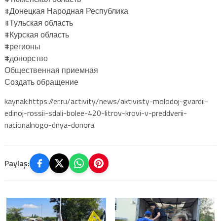
#Донецкая Народная Республика
#Тульская область
#Курская область
#регионы
#донорство
Общественная приемная
Создать обращение
kaynak:https://er.ru/activity/news/aktivisty-molodoj-gvardii-
edinoj-rossii-sdali-bolee-420-litrov-krovi-v-preddverii-
nacionalnogo-dnya-donora
Paylaş: