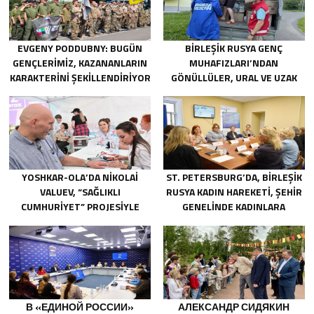
EVGENY PODDUBNY: BUGÜN
BIRLEŞIK RUSYA GENÇ
GENÇLERIMIZ, KAZANANLARIN
MUHAFIZLARI’NDAN
KARAKTERINI ŞEKILLENDIRIYOR
GÖNÜLLÜLER, URAL VE UZAK
DOĞU’DAKI SELLERIN
SONUÇLARINI ORTADAN
KALDIRMAYA YARDIMCI OLUYOR
YOSHKAR-OLA’DA NIKOLAI
ST. PETERSBURG’DA, BIRLEŞIK
VALUEV, “SAĞLIKLI
RUSYA KADIN HAREKETI, ŞEHIR
CUMHURIYET” PROJESIYLE
GENELINDE KADINLARA
TANIŞTI
YÖNELIK DESTEK
PROGRAMLARININ
GELIŞTIRILMESI IÇIN ÖNERILER
HAZIRLADI
В «ЕДИНОЙ РОССИИ»
АЛЕКСАНДР СИДЯКИН