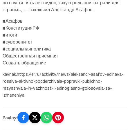
но спустя пять лет видно, какую роль они сыграли для
страны», — заключил Александр Асафов.
#Асафов
#КонституцияРФ
#итоги
#суверенитет
#социальнаяполитика
Общественная приемная
Создать обращение
kaynak:https://er.ru/activity/news/aleksandr-asafov-edinaya-
rossiya-aktivno-podderzhivala-popravki-publichno-
razyasnyala-ih-vazhnost-i-edinoglasno-golosovala-za-
izmeneniya
Paylaş: