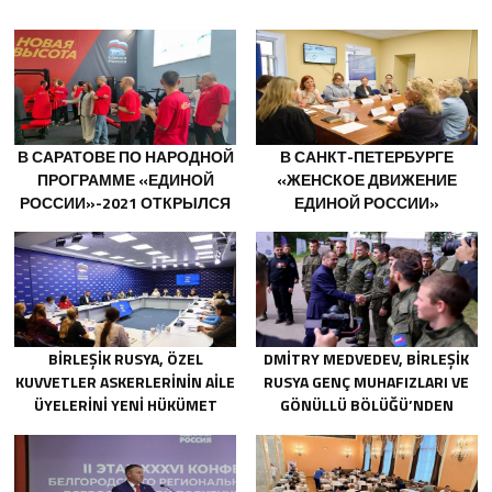
В САРАТОВЕ ПО НАРОДНОЙ
В САНКТ-ПЕТЕРБУРГЕ
ПРОГРАММЕ «ЕДИНОЙ
«ЖЕНСКОЕ ДВИЖЕНИЕ
РОССИИ»-2021 ОТКРЫЛСЯ
ЕДИНОЙ РОССИИ»
АДАПТИВНЫЙ СПОРТЗАЛ
СФОРМИРОВАЛО
«НОВАЯ ВЫСОТА»
ПРЕДЛОЖЕНИЯ ПО
РАЗВИТИЮ ГОРОДСКИХ
ПРОГРАММ ПОДДЕРЖКИ
ЖЕНЩИН
BIRLEŞIK RUSYA, ÖZEL
DMITRY MEDVEDEV, BIRLEŞIK
KUVVETLER ASKERLERININ AILE
RUSYA GENÇ MUHAFIZLARI VE
ÜYELERINI YENI HÜKÜMET
GÖNÜLLÜ BÖLÜĞÜ’NDEN
DESTEK ÖNLEMLERI HAKKINDA
GÖNÜLLÜLERI CEPHE
BILGILENDIRDI
HATLARINA KADAR EŞLIK ETTI