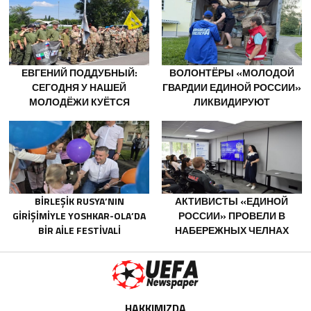
ЗА МУЖЕСТВО В СПАСЕНИИ
SÖNDÜRÜCÜLER VE
ПОСТРАДАВШИХ ОТ
JENERATÖRLER KONUSUNDA
ОБСТРЕЛОВ
YARDIMCI OLACAK
ЕВГЕНИЙ ПОДДУБНЫЙ:
ВОЛОНТЁРЫ «МОЛОДОЙ
СЕГОДНЯ У НАШЕЙ
ГВАРДИИ ЕДИНОЙ РОССИИ»
МОЛОДЁЖИ КУЁТСЯ
ЛИКВИДИРУЮТ
ХАРАКТЕР ПОБЕДИТЕЛЕЙ
ПОСЛЕДСТВИЯ ПАВОДКОВ
НА УРАЛЕ И ДАЛЬНЕМ
ВОСТОКЕ
BIRLEŞIK RUSYA’NIN
АКТИВИСТЫ «ЕДИНОЙ
GIRIŞIMIYLE YOSHKAR-OLA’DA
РОССИИ» ПРОВЕЛИ В
BIR AILE FESTIVALI
НАБЕРЕЖНЫХ ЧЕЛНАХ
DÜZENLENDI
ПРОСВЕТИТЕЛЬСКИЕ
МЕРОПРИЯТИЯ ДЛЯ
МОЛОДЫХ СПЕЦИАЛИСТОВ
КАМАЗА
HAKKIMIZDA