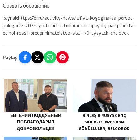
Создать обращение
kaynak:https://er.ru/activity/news/alfiya-kogogina-za-pervoe-
polugodie-2025-goda-uchastnikami-meropriyatij-partproekta-
edinoj-rossii-predprinimatelstvo-stali-70-tysyach-chelovek
Paylaş:
ЕВГЕНИЙ ПОДДУБНЫЙ
BIRLEŞIK RUSYA GENÇ
ПОБЛАГОДАРИЛ
MUHAFIZLARI’NDAN
ДОБРОВОЛЬЦЕВ
GÖNÜLLÜLER, BELGOROD
БЕЛГОРОДСКОЙ ОБЛАСТИ
SAKINLERINE YANGIN