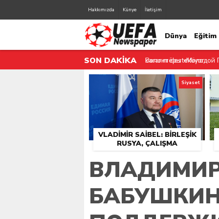
ramadabet
slotica
leogrand
slotday
venombet
ritzbet
exonbet
betwild
radissonbet
pashagaming
palacebet
maxwin
spinco
betsin
betsalvador
palazzobet
royalbet
Palacebet
casinofast
bahibom
deneme
deneme
casino
deneme
deneme
betasus
betasus
deneme
cratosroyalbet
casinofast
casinofast
roketbet
grandpashabet
Hakkımızda
Künye
İletişim
güncel
güncel
giriş
giriş
giriş
giriş
güncel
güncel
giriş
giriş
bonusu
bonusu
siteleri
bonusu
bonusu
giriş
bonusu
giriş
güncel
giriş
giriş
giriş
giriş
veren
veren
siteleri
veren
veren
Dünya
Eğitim
siteler
casino
siteler
siteler
Vladimir Saibel: Birleşi
siteleri
SON DAKİKA
kararını destekliyor
Волонтёры «Молодой Г
Turkish
▼
Birleşik Rusya Genç Muh
Siyaset
В Саратове по Народн
Yeni Yükseklik engellil
VLADIMIR SAIBEL: BIRLEŞIK
Yoshkar-Ola’da Nikolai V
RUSYA, ÇALIŞMA
BAKANLIĞI’NIN ESKI SVO
Birleşik Rusya’nın giriş
ВЛАДИМИР
KATILIMCILARININ SOSYAL
SÖZLEŞME EDINME
По инициативе «Едино
SÜRECINI BASITLEŞTIRME
БАБУШКИН
KARARINI DESTEKLIYOR
St. Petersburg’da, Birle
öneriler hazırladı
В Санкт-Петербурге 