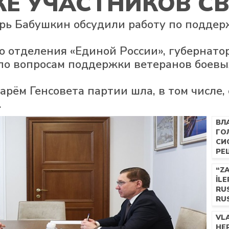
Е УЧАСТНИКОВ С
рь Бабушкин обсудили работу по поддер
о отделения «Единой России», губернато
по вопросам поддержки ветеранов боевы
тарём Генсовета партии шла, в том числе
.
ВЛ
ГО
СИ
РЕ
РО
“Z
ПО
İLE
ДЕ
RUS
МО
RU
ТВ
OL
НО
VL
SA
АР
HER
NIZ