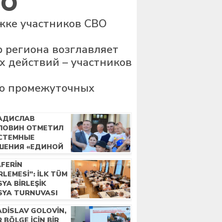
ВО
жке участников СВО
р региона возглавляет
х действий – участников
, о промежуточных
АДИСЛАВ
ЛОВИН ОТМЕТИЛ
СТЕМНЫЕ
ШЕНИЯ «ЕДИНОЙ
ССИИ» В
AFERIN
ДДЕРЖКУ
RLEMESI”: İLK TÜM
ТСКОГО И
YA BIRLEŞIK
ЛОДЁЖНОГО
SYA TURNUVASI
ОРЧЕСТВА В
AN “KENDI
ВОДВИНСКЕ
ADISLAV GOLOVIN,
TRANCIMIZ”,
ХАНГЕЛЬСКОЙ
 BÖLGE IÇIN BIR
HNY TAGIL’DE