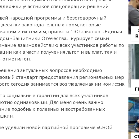
оддержки участников спецоперации решений.
ашей народной программы и безоговорочный
 десятки законодательных норм, которые
ащим и их семьям, приняты 130 законов. «Единая
R
ндом «Защитники Отечества», курирует семьи
имание взаимодействию всех участников работы по
H
ии как в части получения льгот и выплат, так и
 отметил он.
 решения актуальных вопросов необходимо
зовый стандарт предоставления региональных мер
ого сегодня занимается возглавляемая им комиссия.
F
то социальные гарантии для всех участников
ютно одинаковыми. Для меня очень важно
дение подобных полезных и востребованных
ушкин.
ие уделили новой партийной программе «СВОй
С