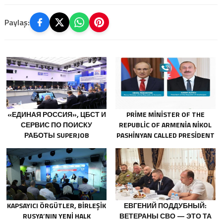
Paylaş:
«ЕДИНАЯ РОССИЯ», ЦБСТ И
PRIME MINISTER OF THE
СЕРВИС ПО ПОИСКУ
REPUBLIC OF ARMENIA NIKOL
РАБОТЫ SUPERJOB
PASHINYAN CALLED PRESIDENT
СОЗДАДУТ ПЕРВУЮ В
OF THE REPUBLIC OF
РОССИИ
AZERBAIJAN ILHAM ALIYEV
СПЕЦИАЛИЗИРОВАННУЮ
ПЛАТФОРМУ ДЛЯ
ТРУДОУСТРОЙСТВА
ВЕТЕРАНОВ СВО
KAPSAYICI ÖRGÜTLER, BIRLEŞIK
ЕВГЕНИЙ ПОДДУБНЫЙ:
RUSYA’NIN YENI HALK
ВЕТЕРАНЫ СВО — ЭТО ТА