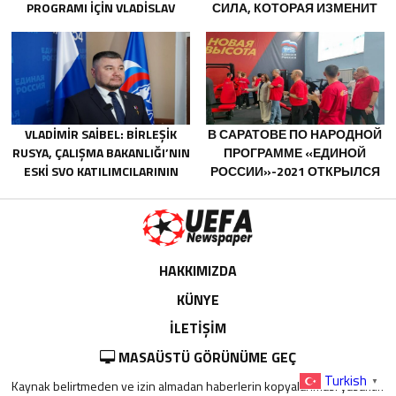
PROGRAMI IÇIN VLADISLAV
СИЛА, КОТОРАЯ ИЗМЕНИТ
GOLOVIN’E TEKLIFLER SUNDU
СТРАНУ
VLADIMIR SAIBEL: BIRLEŞIK
В САРАТОВЕ ПО НАРОДНОЙ
RUSYA, ÇALIŞMA BAKANLIĞI’NIN
ПРОГРАММЕ «ЕДИНОЙ
ESKI SVO KATILIMCILARININ
РОССИИ»-2021 ОТКРЫЛСЯ
SOSYAL SÖZLEŞME EDINME
АДАПТИВНЫЙ СПОРТЗАЛ
SÜRECINI BASITLEŞTIRME
«НОВАЯ ВЫСОТА»
KARARINI DESTEKLIYOR
HAKKIMIZDA
KÜNYE
İLETİŞİM
MASAÜSTÜ GÖRÜNÜME GEÇ
Turkish
▼
Kaynak belirtmeden ve izin almadan haberlerin kopyalanması yasaktır.