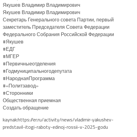
Якушев Владимир Владимирович
Якушев Владимир Владимирович
Секретарь Генерального совета Партии, первый
заместитель Председателя Совета Федерации
Федерального Собрания Российской Федерации
#Якушев
#ЕДГ
#‎МГЕР‬
#Первичныеотделения
#Годмуниципальногодепутата
#НароднаяПрограмма
#«Политзавод»
#Сторонники
Общественная приемная
Создать обращение
kaynak:https://er.ru/activity/news/vladimir-yakushev-
predstavil-itogi-raboty-edinoj-rossii-v-2025-godu