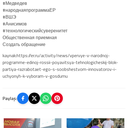
#Медведев
#народнаяпрограммаЕР
#ВШЭ
#Анисимов
#технологическийсуверенитет
Общественная приемная
Создать обращение
kaynak:https://er.ru/activity/news/vpervye-v-narodnoj-
programme-edinoj-rossii-poyavitsya-tehnologicheskij-blok-
partiya-razrabotaet-ego-s-soobshestvom-innovatorov-i-
uchyonyh-k-vyboram-v-gosdumu
Paylaş: