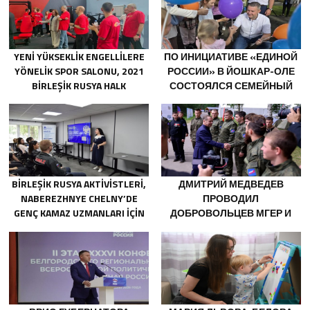
YENI YÜKSEKLIK ENGELLILERE
ПО ИНИЦИАТИВЕ «ЕДИНОЙ
YÖNELIK SPOR SALONU, 2021
РОССИИ» В ЙОШКАР-ОЛЕ
BIRLEŞIK RUSYA HALK
СОСТОЯЛСЯ СЕМЕЙНЫЙ
PROGRAMI KAPSAMINDA
ФЕСТИВАЛЬ
SARATOV’DA AÇILDI
BIRLEŞIK RUSYA AKTIVISTLERI,
ДМИТРИЙ МЕДВЕДЕВ
NABEREZHNYE CHELNY’DE
ПРОВОДИЛ
GENÇ KAMAZ UZMANLARI IÇIN
ДОБРОВОЛЬЦЕВ МГЕР И
EĞITIM ETKINLIKLERI
«ВОЛОНТЁРСКОЙ РОТЫ»
DÜZENLEDI
НА ПЕРЕДОВУЮ