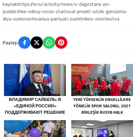
kaynak:https://er.ru/activity/news/v-dagestane-pri-
podderzhke-edinoj-rossii-startoval-proekt-istoki-geroizma-
dlya-uvekovechivaniya-pamyati-zashitnikov-otechestva
Paylaş:
ВЛАДИМИР САЙБЕЛЬ: В
YENI YÜKSEKLIK ENGELLILERE
«ЕДИНОЙ РОССИИ»
YÖNELIK SPOR SALONU, 2021
ПОДДЕРЖИВАЮТ РЕШЕНИЕ
BIRLEŞIK RUSYA HALK
МИНТРУДА УПРОСТИТЬ ДЛЯ
PROGRAMI KAPSAMINDA
БЫВШИХ УЧАСТНИКОВ СВО
SARATOV’DA AÇILDI
ПОЛУЧЕНИЕ