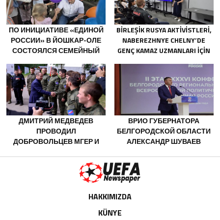
СОЦКОНТРАКТА
ПО ИНИЦИАТИВЕ «ЕДИНОЙ
BIRLEŞIK RUSYA AKTIVISTLERI,
РОССИИ» В ЙОШКАР-ОЛЕ
NABEREZHNYE CHELNY’DE
СОСТОЯЛСЯ СЕМЕЙНЫЙ
GENÇ KAMAZ UZMANLARI IÇIN
ФЕСТИВАЛЬ
EĞITIM ETKINLIKLERI
DÜZENLEDI
ДМИТРИЙ МЕДВЕДЕВ
ВРИО ГУБЕРНАТОРА
ПРОВОДИЛ
БЕЛГОРОДСКОЙ ОБЛАСТИ
ДОБРОВОЛЬЦЕВ МГЕР И
АЛЕКСАНДР ШУВАЕВ
«ВОЛОНТЁРСКОЙ РОТЫ»
ИЗБРАН СЕКРЕТАРЁМ
НА ПЕРЕДОВУЮ
РЕГОТДЕЛЕНИЯ «ЕДИНОЙ
РОССИИ»
HAKKIMIZDA
KÜNYE