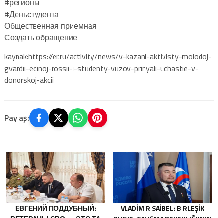
#регионы
#Деньстудента
Общественная приемная
Создать обращение
kaynak:https://er.ru/activity/news/v-kazani-aktivisty-molodoj-
gvardii-edinoj-rossii-i-studenty-vuzov-prinyali-uchastie-v-
donorskoj-akcii
Paylaş:
ЕВГЕНИЙ ПОДДУБНЫЙ:
VLADIMIR SAIBEL: BIRLEŞIK