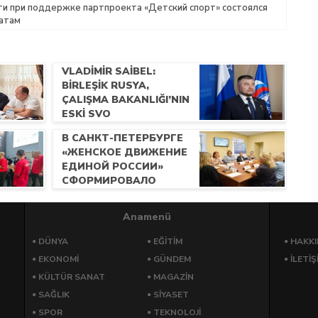
ти при поддержке партпроекта «Детский спорт» состоялся
атам
VLADIMIR SAIBEL:
BIRLEŞIK RUSYA,
ÇALIŞMA BAKANLIĞI’NIN
ESKI SVO
KATILIMCILARININ
В САНКТ-ПЕТЕРБУРГЕ
SOSYAL SÖZLEŞME
«ЖЕНСКОЕ ДВИЖЕНИЕ
EDINME SÜRECINI
ЕДИНОЙ РОССИИ»
BASITLEŞTIRME
СФОРМИРОВАЛО
KARARINI DESTEKLIYOR
ПРЕДЛОЖЕНИЯ ПО
РАЗВИТИЮ
Anamenü
ГОРОДСКИХ
ПРОГРАММ
DÜNYA
EĞITIM
HAKKI
ПОДДЕРЖКИ ЖЕНЩИН
EKONOMI
GÜNDEM
İLETIŞ
KÜLTÜR SANAT
MAGAZIN
SAĞLIK
SIYASET
SPOR
TEKNOLOJI