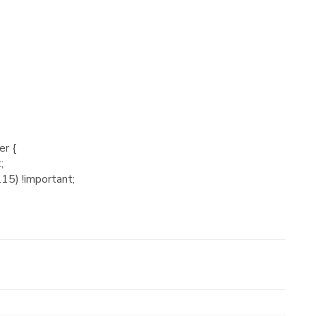
er {
;
15) !important;