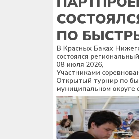
ПАРТПРОЕ
СОСТОЯЛС
ПО БЫСТР
В Красных Баках Нижего
состоялся региональны
08 июля 2026,
Участниками соревнова
Открытый турнир по бы
муниципальном округе о