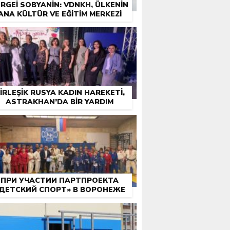
RGEI SOBYANIN: VDNKH, ÜLKENIN
ANA KÜLTÜR VE EĞITIM MERKEZI
HALINE GELECEK
IRLEŞIK RUSYA KADIN HAREKETI,
ASTRAKHAN’DA BIR YARDIM
KONSERI DÜZENLENMESINE
YARDIMCI OLDU
ПРИ УЧАСТИИ ПАРТПРОЕКТА
ДЕТСКИЙ СПОРТ» В ВОРОНЕЖЕ
ОРГАНИЗОВАЛИ СПОРТИВНО-
АТРИОТИЧЕСКОЕ МЕРОПРИЯТИЕ
«ГЕРОИ РЯДОМ»