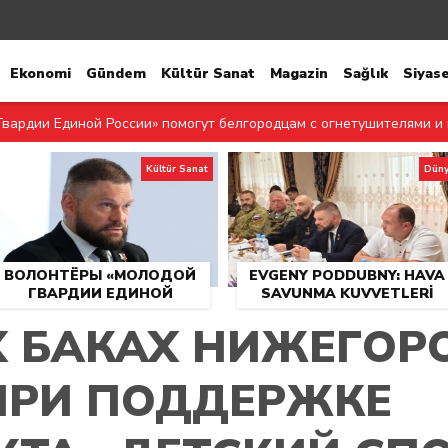
Ekonomi
Gündem
Kültür Sanat
Magazin
Sağlık
Siyas
afızları’ndan gönüllüler, Belgorod sakinlerine yangın söndürücüler ve
вардии Единой России» помогут белгородцам с огнетушителями и
avunma Kuvvetleri gazileri, ülkeyi değiştirecek güçtür
Kültür Sanat
Dün
етераны СВО — это та сила, которая изменит страну
gençlerimiz, kazananların karakterini şekillendiriyor
ВОЛОНТЁРЫ «МОЛОДОЙ
EVGENY PODDUBNY: HAVA
егодня у нашей молодёжи куётся характер победителей
ГВАРДИИ ЕДИНОЙ
SAVUNMA KUVVETLERI
РОССИИ» ПОМОГУТ
GAZILERI, ÜLKEYI
«Единой России» поддерживают решение Минтруда упростить для
Х БАКАХ НИЖЕГОР
БЕЛГОРОДЦАМ С
DEĞIŞTIRECEK GÜÇTÜR
ОГНЕТУШИТЕЛЯМИ И
та
k Rusya, Çalışma Bakanlığı’nın eski SVO katılımcılarının sosyal sözleşm
ГЕНЕРАТОРАМИ
ПРИ ПОДДЕРЖКЕ
вардии Единой России» ликвидируют последствия паводков на Ур
afızları’ndan gönüllüler, Ural ve Uzak Doğu’daki sellerin sonuçlarını 