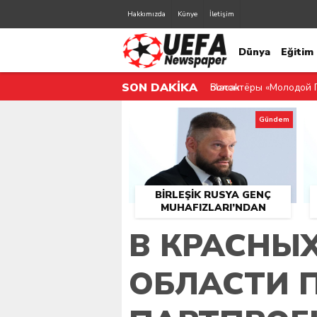
ramadabet
slotica
leogrand
slotday
venombet
ritzbet
exonbet
betwild
radissonbet
pashagaming
palacebet
maxwin
spinco
betsin
betsalvador
palazzobet
royalbet
Palacebet
casinofast
bahibom
deneme
deneme
casino
deneme
deneme
betasus
betasus
deneme
cratosroyalbet
casinofast
casinofast
roketbet
grandpashabet
Hakkımızda
Künye
İletişim
güncel
güncel
giriş
giriş
giriş
giriş
güncel
güncel
giriş
giriş
bonusu
bonusu
siteleri
bonusu
bonusu
giriş
bonusu
giriş
güncel
giriş
giriş
giriş
giriş
veren
veren
siteleri
veren
veren
Dünya
Eğitim
siteler
casino
siteler
siteler
Birleşik Rusya Genç Muh
siteleri
SON DAKİKA
olacak
Волонтёры «Молодой Г
Turkish
▼
Evgeny Poddubny: Hava S
Gündem
Евгений Поддубный: В
Evgeny Poddubny: Bugün 
BIRLEŞIK RUSYA GENÇ
Евгений Поддубный: С
MUHAFIZLARI’NDAN
GÖNÜLLÜLER, BELGOROD
Владимир Сайбель: В 
В КРАСНЫ
SAKINLERINE YANGIN
SÖNDÜRÜCÜLER VE
получение соцконтрак
Vladimir Saibel: Birleşi
JENERATÖRLER
ОБЛАСТИ 
KONUSUNDA YARDIMCI
OLACAK
kararını destekliyor
Волонтёры «Молодой Г
Birleşik Rusya Genç Muh