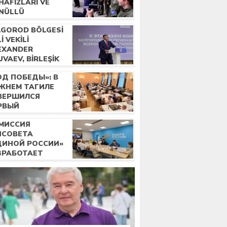
HAFIZLARI VE
GILENDIRDI
NÜLLÜ
LÜĞÜ’NDEN
LGOROD BÖLGESI
NÜLLÜLERI CEPHE
I VEKILI
TLARINA KADAR
EXANDER
IK ETTI
VAEV, BIRLEŞIK
SYA’NIN BÖLGESEL
ОД ПОБЕДЫ»: В
BESININ
ЖНЕМ ТАГИЛЕ
KRETERLIĞINE
ВЕРШИЛСЯ
ILDI
РВЫЙ
ЕРОССИЙСКИЙ
МИССИЯ
РНИР «ЕДИНОЙ
НСОВЕТА
ССИИ»
ДИНОЙ РОССИИ»
АХМАТЫ ДЛЯ
ЗРАБОТАЕТ
ОИХ»
ДЕЛЬ
УДОУСТРОЙСТВА
Я ЛЮДЕЙ С
ВАЛИДНОСТЬЮ С
ЁТОМ ОПЫТА
ГИОНОВ