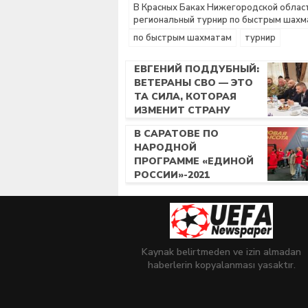
В Красных Баках Нижегородской облас
региональный турнир по быстрым шахм
по быстрым шахматам
турнир
ЕВГЕНИЙ ПОДДУБНЫЙ:
ВЕТЕРАНЫ СВО — ЭТО
ТА СИЛА, КОТОРАЯ
ИЗМЕНИТ СТРАНУ
В САРАТОВЕ ПО
НАРОДНОЙ
ПРОГРАММЕ «ЕДИНОЙ
РОССИИ»-2021
ОТКРЫЛСЯ
АДАПТИВНЫЙ
СПОРТЗАЛ «НОВАЯ
ВЫСОТА»
Kaynak belirtmeden ve izin almadan
haberlerin kopyalanması yasaktır.