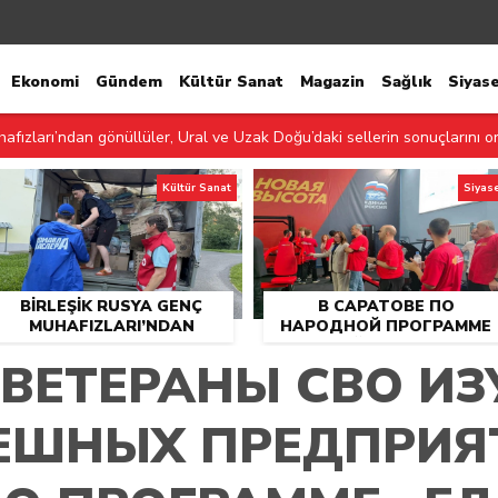
Ekonomi
Gündem
Kültür Sanat
Magazin
Sağlık
Siyas
вардии Единой России» ликвидируют последствия паводков на Ур
afızları’ndan gönüllüler, Ural ve Uzak Doğu’daki sellerin sonuçlarını 
ой программе «Единой России»-2021 открылся адаптивный спортз
Kültür Sanat
Siyas
ere yönelik spor salonu, 2021 Birleşik Rusya Halk Programı kapsamında 
aluev, “Sağlıklı Cumhuriyet” projesiyle tanıştı
BIRLEŞIK RUSYA GENÇ
В САРАТОВЕ ПО
imiyle Yoshkar-Ola’da bir aile festivali düzenlendi
MUHAFIZLARI’NDAN
НАРОДНОЙ ПРОГРАММЕ
GÖNÜLLÜLER, URAL VE
«ЕДИНОЙ РОССИИ»-2021
й России» в Йошкар-Оле состоялся семейный фестиваль
 ВЕТЕРАНЫ СВО И
UZAK DOĞU’DAKI SELLERIN
ОТКРЫЛСЯ АДАПТИВНЫЙ
SONUÇLARINI ORTADAN
СПОРТЗАЛ «НОВАЯ
şik Rusya Kadın Hareketi, şehir genelinde kadınlara yönelik destek progra
KALDIRMAYA YARDIMCI
ВЫСОТА»
ЕШНЫХ ПРЕДПРИЯ
OLUYOR
«Женское движение Единой России» сформировало предложения по
leri, Naberezhnye Chelny’de genç KAMAZ uzmanları için eğitim etkinlikle