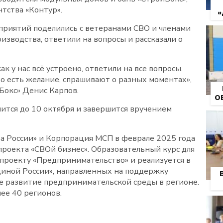
нтства «Контур».
«
приятий поделились с ветеранами СВО и членами
П
изводства, ответили на вопросы и рассказали о
ак у нас всё устроено, ответили на все вопросы.
то есть желание, спрашивают о разных моментах»,
окс» Денис Карпов.
О
ится до 10 октября и завершится вручением
ра России» и Корпорация МСП в феврале 2025 года
проекта «СВОй бизнес». Образовательный курс для
проекту «Предпринимательство» и реализуется в
иной России», направленных на поддержку
же развитие предпринимательской среды в регионе.
ее 40 регионов.