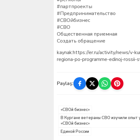
#партпроекты
#Предпринимательство
#СВОйбизнес
#СВО
Общественная приемная
Создать обращение
kaynak:https://er.ru/activity/news/v-k
regiona-po-programme-edinoj-rossii-s
Paylaş:
«СВОй бизнес»
В Кургане ветераны СВО изучили опыт 
«СВОй бизнес»
Единой России