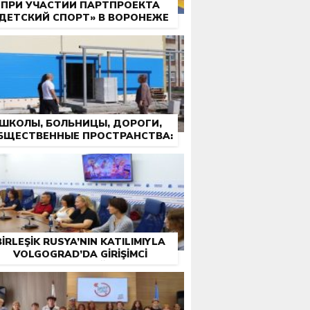
ПРИ УЧАСТИИ ПАРТПРОЕКТА
ДЕТСКИЙ СПОРТ» В ВОРОНЕЖЕ
ОРГАНИЗОВАЛИ СПОРТИВНО-
АТРИОТИЧЕСКОЕ МЕРОПРИЯТИЕ
«ГЕРОИ РЯДОМ»
ШКОЛЫ, БОЛЬНИЦЫ, ДОРОГИ,
БЩЕСТВЕННЫЕ ПРОСТРАНСТВА:
«ЕДИНАЯ РОССИЯ»
ПРОКОНТРОЛИРОВАЛА РАБОТЫ
НА ОБЪЕКТАХ НАРОДНОЙ
ПРОГРАММЫ-2021
BIRLEŞIK RUSYA’NIN KATILIMIYLA
VOLGOGRAD’DA GIRIŞIMCI
ADAYLARI IÇIN BIR EĞITIM KURSU
DÜZENLENDI