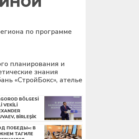
ДИНОЙ
егиона по программе
ого планирования и
етические знания
ань «СтройБокс», ателье
LGOROD BÖLGESI
I VEKILI
EXANDER
VAEV, BIRLEŞIK
SYA’NIN BÖLGESEL
ОД ПОБЕДЫ»: В
BESININ
ЖНЕМ ТАГИЛЕ
KRETERLIĞINE