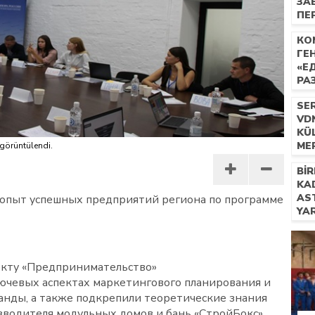
ЗА
SEÇ
ПЕ
ВС
КО
ТУ
ГЕ
РО
«Е
«Ш
РА
СВ
МО
SER
ТР
VD
ДЛ
KÜL
ИН
ME
 görüntülendi.
УЧ
GE
РЕ
BIR
KAD
AS
 опыт успешных предприятий региона по программе
YA
DÜ
YA
екту «Предпринимательство»
ючевых аспектах маркетингового планирования и
ды, а также подкрепили теоретические знания
водителя модульных домов и бань «СтройБокс»,