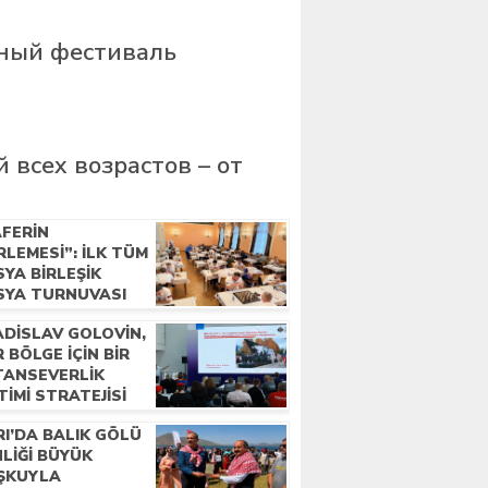
йный фестиваль
 всех возрастов – от
AFERIN
RLEMESI”: İLK TÜM
YA BIRLEŞIK
SYA TURNUVASI
AN “KENDI
ADISLAV GOLOVIN,
TRANCIMIZ”,
 BÖLGE IÇIN BIR
HNY TAGIL’DE
TANSEVERLIK
NA ERDI
TIMI STRATEJISI
IŞTIRILMESINI
I’DA BALIK GÖLÜ
ERDI
LİĞİ BÜYÜK
ŞKUYLA