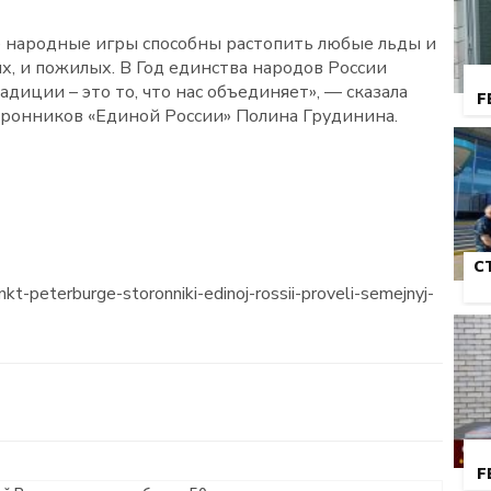
е народные игры способны растопить любые льды и
ых, и пожилых. В Год единства народов России
диции – это то, что нас объединяет», — сказала
F
оронников «Единой России» Полина Грудинина.
С
ankt-peterburge-storonniki-edinoj-rossii-proveli-semejnyj-
Х
F