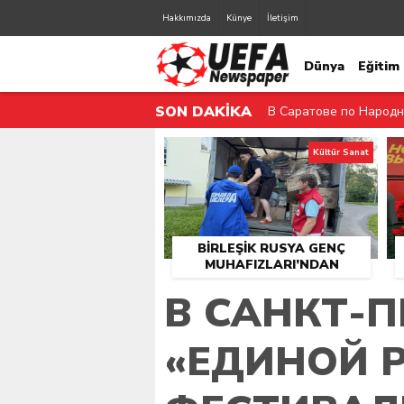
ramadabet
slotica
leogrand
slotday
venombet
ritzbet
exonbet
betwild
radissonbet
pashagaming
palacebet
maxwin
spinco
betsin
betsalvador
palazzobet
royalbet
Palacebet
casinofast
bahibom
deneme
deneme
casino
deneme
deneme
betasus
betasus
deneme
cratosroyalbet
casinofast
casinofast
roketbet
grandpashabet
Hakkımızda
Künye
İletişim
güncel
güncel
giriş
giriş
giriş
giriş
güncel
güncel
giriş
giriş
bonusu
bonusu
siteleri
bonusu
bonusu
giriş
bonusu
giriş
güncel
giriş
giriş
giriş
giriş
veren
veren
siteleri
veren
veren
Dünya
Eğitim
siteler
casino
siteler
siteler
Birleşik Rusya Genç Muh
siteleri
SON DAKİKA
В Саратове по Народн
Turkish
▼
Yeni Yükseklik engellil
Kültür Sanat
Yoshkar-Ola’da Nikolai V
Birleşik Rusya’nın giriş
BIRLEŞIK RUSYA GENÇ
По инициативе «Едино
MUHAFIZLARI’NDAN
GÖNÜLLÜLER, URAL VE
St. Petersburg’da, Birle
В САНКТ-
UZAK DOĞU’DAKI SELLERIN
SONUÇLARINI ORTADAN
öneriler hazırladı
В Санкт-Петербурге 
KALDIRMAYA YARDIMCI
«ЕДИНОЙ 
OLUYOR
поддержки женщин
Birleşik Rusya aktivist
Активисты «Единой Ро