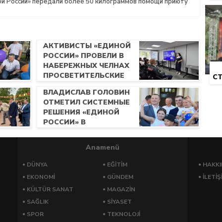
ой России» передали более 50 килограммов помощи приюту
“C
АКТИВИСТЫ «ЕДИНОЙ
РОССИИ» ПРОВЕЛИ В
НАБЕРЕЖНЫХ ЧЕЛНАХ
ПРОСВЕТИТЕЛЬСКИЕ
СТ
МЕРОПРИЯТИЯ ДЛЯ
ВЛАДИСЛАВ ГОЛОВИН
МОЛОДЫХ
ОТМЕТИЛ СИСТЕМНЫЕ
СПЕЦИАЛИСТОВ
РЕШЕНИЯ «ЕДИНОЙ
КАМАЗА
РОССИИ» В
ПОДДЕРЖКУ
ДЕТСКОГО И
Anamenü
МОЛОДЁЖНОГО
ТВОРЧЕСТВА В
DÜNYA
EĞITIM
HAKKI
НОВОДВИНСКЕ
EKONOMI
GÜNDEM
İLETIŞ
АРХАНГЕЛЬСКОЙ
KÜLTÜR SANAT
MAGAZIN
ОБЛАСТИ
SAĞLIK
SIYASET
SPOR
TEKNOLOJI