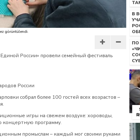
TA
BA
В 
SA
УЧ
TEŞ
РО
MES
ОБ
ez görüntülendi.
КУ
ПО
НА
«Ч
БИ
СО
«Единой России» провели семейный фестиваль
СУ
ПЛ
(Х
народов России
рповки собрал более 100 гостей всех возрастов –
я.
R
иционные игры на свежем воздухе: хороводы,
ю концертную программу.
H
иционным промыслам – каждый мог своими руками