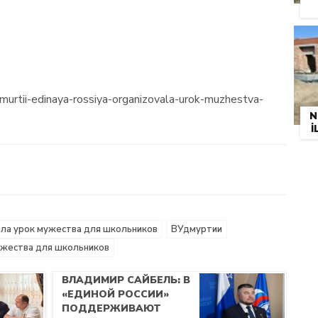
Ü
udmurtii-edinaya-rossiya-organizovala-urok-muzhestva-
N
İ
S
ала урок мужества для школьников
ВУдмуртии
ужества для школьников
ВЛАДИМИР САЙБЕЛЬ: В
«ЕДИНОЙ РОССИИ»
ПОДДЕРЖИВАЮТ