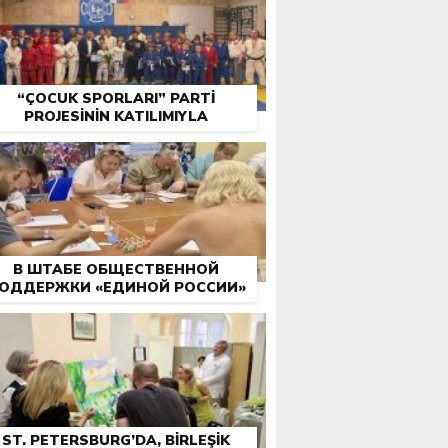
“ÇOCUK SPORLARI” PARTI
PROJESININ KATILIMIYLA
VORONEZH’DE “KAHRAMANLAR
YAKINIMIZDA” ADLI BIR SPOR VE
VATANSEVERLIK ETKINLIĞI
DÜZENLENDI
В ШТАБЕ ОБЩЕСТВЕННОЙ
ОДДЕРЖКИ «ЕДИНОЙ РОССИИ»
В САНКТ-ПЕТЕРБУРГЕ
АКТИВИСТОВ НАУЧИЛИ
ЗГОТОВЛЕНИЮ ТРАДИЦИОННОЙ
НАРОДНОЙ ИГРУШКИ
ST. PETERSBURG’DA, BIRLEŞIK