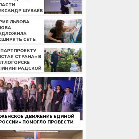
ЛАСТИ
РЕДОВУЮ
ЕКСАНДР ШУВАЕВ
БРАН
РИЯ ЛЬВОВА-
КРЕТАРЁМ
ЛОВА
ГОТДЕЛЕНИЯ
ЕДЛОЖИЛА
ДИНОЙ РОССИИ»
СШИРЯТЬ СЕТЬ
ОСТРАНСТВ ДЛЯ
 ПАРТПРОЕКТУ
ДДЕРЖКИ
ИСТАЯ СТРАНА» В
ТЕРЕЙ
ЕТЛОГОРСКЕ
ЛИНИНГРАДСКОЙ
ЛАСТИ
САДИЛИ ДЕРЕВЬЯ
«ЖЕНСКОЕ ДВИЖЕНИЕ ЕДИНОЙ
РОССИИ» ПОМОГЛО ПРОВЕСТИ
ЛАГОТВОРИТЕЛЬНЫЙ КОНЦЕРТ
В АСТРАХАНИ