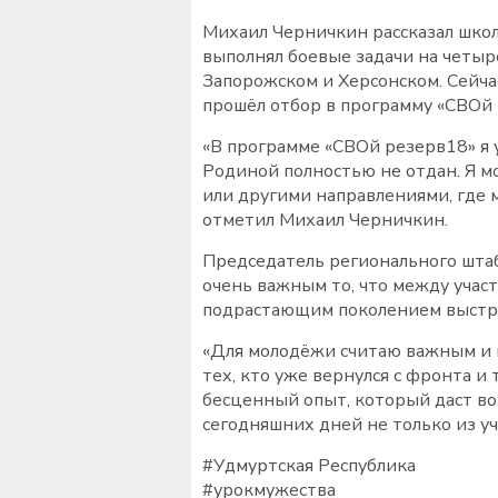
Михаил Черничкин рассказал школ
выполнял боевые задачи на четыр
Запорожском и Херсонском. Сейча
прошёл отбор в программу «СВОй 
«В программе «СВОй резерв18» я у
Родиной полностью не отдан. Я м
или другими направлениями, где 
отметил Михаил Черничкин.
Председатель регионального шта
очень важным то, что между уча
подрастающим поколением выстра
«Для молодёжи считаю важным и 
тех, кто уже вернулся с фронта и
бесценный опыт, который даст во
сегодняшних дней не только из уч
#Удмуртская Республика
#урокмужества