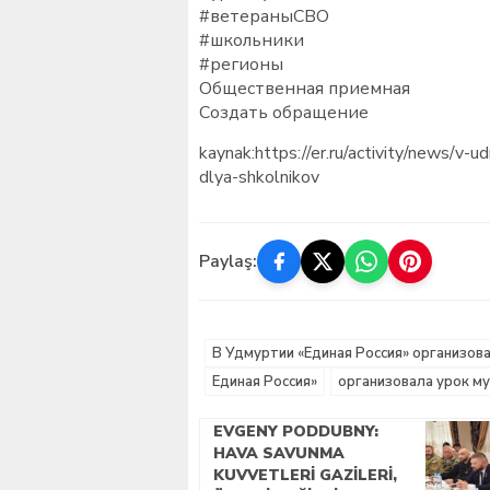
#ветераныСВО
#школьники
#регионы
Общественная приемная
Создать обращение
kaynak:https://er.ru/activity/news/v-
dlya-shkolnikov
Paylaş:
В Удмуртии «Единая Россия» организов
Единая Россия»
организовала урок м
EVGENY PODDUBNY:
HAVA SAVUNMA
KUVVETLERI GAZILERI,