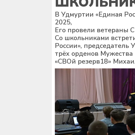
ШКОЛЬНИ
В Удмуртии «Единая Рос
2025,
Его провели ветераны 
Со школьниками встрет
России», председатель 
трёх орденов Мужества 
«СВОй резерв18» Михаи