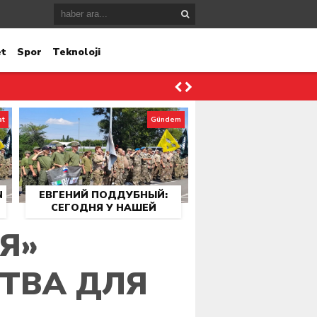
et
Spor
Teknoloji
at
Gündem
 бывших участников СВО
N
ЕВГЕНИЙ ПОДДУБНЫЙ:
e edinme sürecini basitleştirme
СЕГОДНЯ У НАШЕЙ
МОЛОДЁЖИ КУЁТСЯ
але и Дальнем Востоке
Я»
ХАРАКТЕР ПОБЕДИТЕЛЕЙ
ortadan kaldırmaya yardımcı oluyor
ТВА ДЛЯ
ал «Новая высота»
Saratov’da açıldı