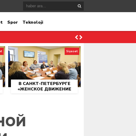
et
Spor
Teknoloji
mlarının geliştirilmesi için
at
Siyaset
 развитию городских программ
ri düzenledi
В САНКТ-ПЕТЕРБУРГЕ
тия для молодых специалистов
«ЖЕНСКОЕ ДВИЖЕНИЕ
ЕДИНОЙ РОССИИ»
a bilgilendirdi
СФОРМИРОВАЛО
ПРЕДЛОЖЕНИЯ ПО
РАЗВИТИЮ ГОРОДСКИХ
НОЙ
ПРОГРАММ ПОДДЕРЖКИ
ЖЕНЩИН
i
сти