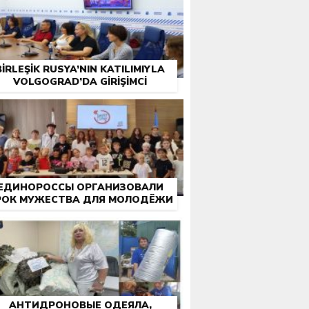
НА ОБЪЕКТАХ НАРОДНОЙ
ПРОГРАММЫ-2021
BIRLEŞIK RUSYA’NIN KATILIMIYLA
VOLGOGRAD’DA GIRIŞIMCI
ADAYLARI IÇIN BIR EĞITIM KURSU
DÜZENLENDI
ЕДИНОРОССЫ ОРГАНИЗОВАЛИ
РОК МУЖЕСТВА ДЛЯ МОЛОДЁЖИ
БЕЛОЯРСКОГО (ХМАО)
АНТИДРОНОВЫЕ ОДЕЯЛА,