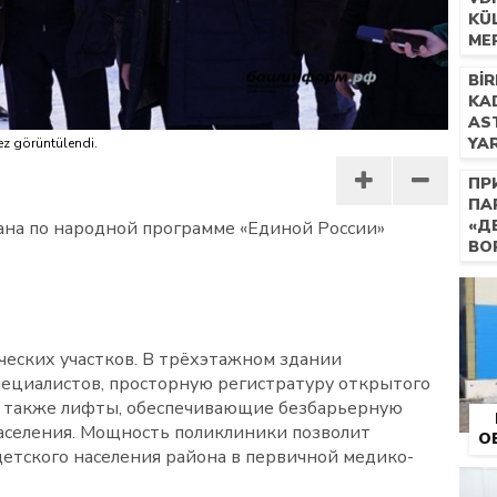
ДЛ
KÜL
ИН
ME
УЧ
GE
РЕ
BIR
KAD
AS
YA
ez görüntülendi.
DÜ
ПР
YA
ПА
«Д
ана по народной программе «Единой России»
ВО
ОР
СП
ПА
МЕ
«Г
ческих участков. В трёхэтажном здании
пециалистов, просторную регистратуру открытого
 а также лифты, обеспечивающие безбарьерную
аселения. Мощность поликлиники позволит
О
етского населения района в первичной медико-