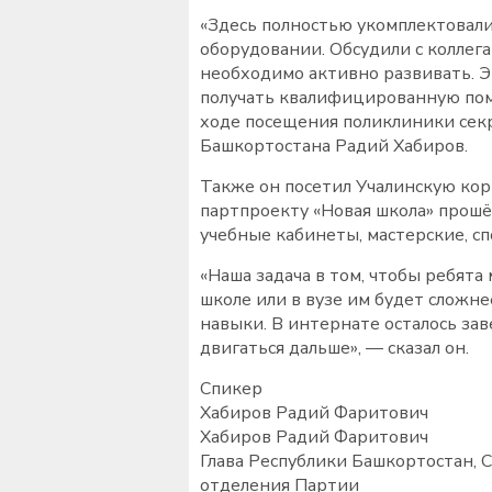
«Здесь полностью укомплектовали
оборудовании. Обсудили с колле
необходимо активно развивать. 
получать квалифицированную пом
ходе посещения поликлиники секр
Башкортостана Радий Хабиров.
Также он посетил Учалинскую кор
партпроекту «Новая школа» прош
учебные кабинеты, мастерские, с
«Наша задача в том, чтобы ребята
школе или в вузе им будет сложн
навыки. В интернате осталось за
двигаться дальше», — сказал он.
Спикер
Хабиров Радий Фаритович
Хабиров Радий Фаритович
Глава Республики Башкортостан, 
отделения Партии