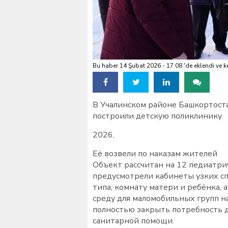
Bu haber 14 Şubat 2026 - 17:08 'de eklendi ve
k
В Учалинском районе Башкортост
построили детскую поликлинику
2026,
Её возвели по наказам жителей
Объект рассчитан на 12 педиатри
предусмотрели кабинеты узких с
типа, комнату матери и ребёнка,
среду для маломобильных групп н
полностью закрыть потребность д
санитарной помощи.