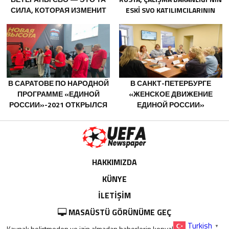
СИЛА, КОТОРАЯ ИЗМЕНИТ
ESKI SVO KATILIMCILARININ
СТРАНУ
SOSYAL SÖZLEŞME EDINME
SÜRECINI BASITLEŞTIRME
KARARINI DESTEKLIYOR
В САРАТОВЕ ПО НАРОДНОЙ
В САНКТ-ПЕТЕРБУРГЕ
ПРОГРАММЕ «ЕДИНОЙ
«ЖЕНСКОЕ ДВИЖЕНИЕ
РОССИИ»-2021 ОТКРЫЛСЯ
ЕДИНОЙ РОССИИ»
АДАПТИВНЫЙ СПОРТЗАЛ
СФОРМИРОВАЛО
«НОВАЯ ВЫСОТА»
ПРЕДЛОЖЕНИЯ ПО
РАЗВИТИЮ ГОРОДСКИХ
ПРОГРАММ ПОДДЕРЖКИ
ЖЕНЩИН
HAKKIMIZDA
KÜNYE
İLETİŞİM
MASAÜSTÜ GÖRÜNÜME GEÇ
Turkish
▼
Kaynak belirtmeden ve izin almadan haberlerin kopyalanması yasaktır.