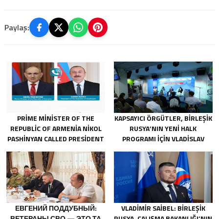
Paylaş:
PRIME MINISTER OF THE
KAPSAYICI ÖRGÜTLER, BIRLEŞIK
REPUBLIC OF ARMENIA NIKOL
RUSYA’NIN YENI HALK
PASHINYAN CALLED PRESIDENT
PROGRAMI IÇIN VLADISLAV
OF THE REPUBLIC OF
GOLOVIN’E TEKLIFLER SUNDU
AZERBAIJAN ILHAM ALIYEV
ЕВГЕНИЙ ПОДДУБНЫЙ:
VLADIMIR SAIBEL: BIRLEŞIK
ВЕТЕРАНЫ СВО — ЭТО ТА
RUSYA, ÇALIŞMA BAKANLIĞI’NIN