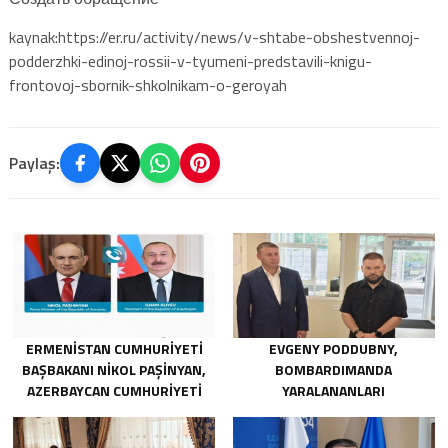
kaynak:https://er.ru/activity/news/v-shtabe-obshestvennoj-
podderzhki-edinoj-rossii-v-tyumeni-predstavili-knigu-
frontovoj-sbornik-shkolnikam-o-geroyah
Paylaş:
ERMENISTAN CUMHURIYETI
EVGENY PODDUBNY,
BAŞBAKANI NIKOL PAŞINYAN,
BOMBARDIMANDA
AZERBAYCAN CUMHURIYETI
YARALANANLARI
CUMHURBAŞKANI İLHAM
KURTARMADAKI
ALIYEV’I ARADI
CESARETLERINDEN DOLAYI