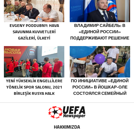
BELGOROD BÖLGESINDEKI
GÖNÜLLÜLERE TEŞEKKÜR ETTI
EVGENY PODDUBNY: HAVA
ВЛАДИМИР САЙБЕЛЬ: В
SAVUNMA KUVVETLERI
«ЕДИНОЙ РОССИИ»
GAZILERI, ÜLKEYI
ПОДДЕРЖИВАЮТ РЕШЕНИЕ
DEĞIŞTIRECEK GÜÇTÜR
МИНТРУДА УПРОСТИТЬ ДЛЯ
БЫВШИХ УЧАСТНИКОВ СВО
ПОЛУЧЕНИЕ
СОЦКОНТРАКТА
YENI YÜKSEKLIK ENGELLILERE
ПО ИНИЦИАТИВЕ «ЕДИНОЙ
YÖNELIK SPOR SALONU, 2021
РОССИИ» В ЙОШКАР-ОЛЕ
BIRLEŞIK RUSYA HALK
СОСТОЯЛСЯ СЕМЕЙНЫЙ
PROGRAMI KAPSAMINDA
ФЕСТИВАЛЬ
SARATOV’DA AÇILDI
HAKKIMIZDA