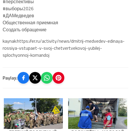
#перспективы
#выборы2026
#ДАМедведев
Общественная приемная
Создать обращение
kaynak:https://er.ru/activity/news/dmitrij-medvedev-edinaya-
rossiya-vstupaet-v-svoj-chetvertvekovoj-yubilej-
splochyonnoj-komandoj
Paylaş: