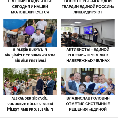
ЕВГЕНИЙ ПОДДУБНЫЙ:
ВОЛОНТЁРЫ «МОЛОДОЙ
СЕГОДНЯ У НАШЕЙ
ГВАРДИИ ЕДИНОЙ РОССИИ»
МОЛОДЁЖИ КУЁТСЯ
ЛИКВИДИРУЮТ
ХАРАКТЕР ПОБЕДИТЕЛЕЙ
ПОСЛЕДСТВИЯ ПАВОДКОВ
НА УРАЛЕ И ДАЛЬНЕМ
ВОСТОКЕ
BIRLEŞIK RUSYA’NIN
АКТИВИСТЫ «ЕДИНОЙ
GIRIŞIMIYLE YOSHKAR-OLA’DA
РОССИИ» ПРОВЕЛИ В
BIR AILE FESTIVALI
НАБЕРЕЖНЫХ ЧЕЛНАХ
DÜZENLENDI
ПРОСВЕТИТЕЛЬСКИЕ
МЕРОПРИЯТИЯ ДЛЯ
МОЛОДЫХ СПЕЦИАЛИСТОВ
КАМАЗА
ALEXANDER SIDYAKIN,
ВЛАДИСЛАВ ГОЛОВИН
VORONEZH BÖLGESI’NDEKI
ОТМЕТИЛ СИСТЕМНЫЕ
IYILEŞTIRME PROJELERININ
РЕШЕНИЯ «ЕДИНОЙ
UYGULANMASINI
РОССИИ» В ПОДДЕРЖКУ