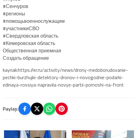
#Сенчуров
#регионы
#помощьвоеннослужащим
#участникиСВО
#Свердловская область
#Кемеровская область
Общественная приемная
Создать обращение
kaynak:https://er.ru/activity/news/drony-medoborudovanie-
pechki-burzhujki-detektory-dronov-i-novogodnie-podarki-
edinaya-rossiya-napravila-novye-partii-pomoshi-na-front
Paylaş: