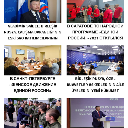
VLADIMIR SAIBEL: BIRLEŞIK
В САРАТОВЕ ПО НАРОДНОЙ
RUSYA, ÇALIŞMA BAKANLIĞI’NIN
ПРОГРАММЕ «ЕДИНОЙ
ESKI SVO KATILIMCILARININ
РОССИИ»-2021 ОТКРЫЛСЯ
SOSYAL SÖZLEŞME EDINME
АДАПТИВНЫЙ СПОРТЗАЛ
SÜRECINI BASITLEŞTIRME
«НОВАЯ ВЫСОТА»
KARARINI DESTEKLIYOR
В САНКТ-ПЕТЕРБУРГЕ
BIRLEŞIK RUSYA, ÖZEL
«ЖЕНСКОЕ ДВИЖЕНИЕ
KUVVETLER ASKERLERININ AILE
ЕДИНОЙ РОССИИ»
ÜYELERINI YENI HÜKÜMET
СФОРМИРОВАЛО
DESTEK ÖNLEMLERI HAKKINDA
ПРЕДЛОЖЕНИЯ ПО
BILGILENDIRDI
РАЗВИТИЮ ГОРОДСКИХ
ПРОГРАММ ПОДДЕРЖКИ
ЖЕНЩИН