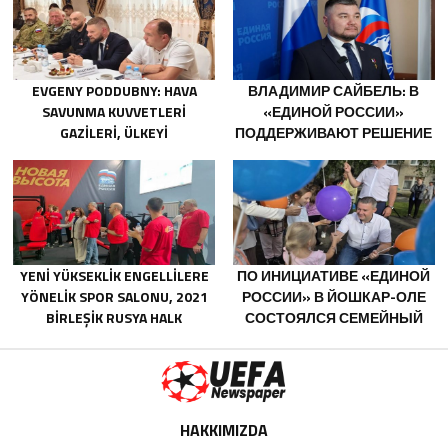
BELGOROD BÖLGESINDEKI
GÖNÜLLÜLERE TEŞEKKÜR ETTI
EVGENY PODDUBNY: HAVA
ВЛАДИМИР САЙБЕЛЬ: В
SAVUNMA KUVVETLERI
«ЕДИНОЙ РОССИИ»
GAZILERI, ÜLKEYI
ПОДДЕРЖИВАЮТ РЕШЕНИЕ
DEĞIŞTIRECEK GÜÇTÜR
МИНТРУДА УПРОСТИТЬ ДЛЯ
БЫВШИХ УЧАСТНИКОВ СВО
ПОЛУЧЕНИЕ
СОЦКОНТРАКТА
YENI YÜKSEKLIK ENGELLILERE
ПО ИНИЦИАТИВЕ «ЕДИНОЙ
YÖNELIK SPOR SALONU, 2021
РОССИИ» В ЙОШКАР-ОЛЕ
BIRLEŞIK RUSYA HALK
СОСТОЯЛСЯ СЕМЕЙНЫЙ
PROGRAMI KAPSAMINDA
ФЕСТИВАЛЬ
SARATOV’DA AÇILDI
HAKKIMIZDA