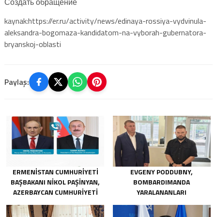
Создать обращение
kaynak:https://er.ru/activity/news/edinaya-rossiya-vydvinula-
aleksandra-bogomaza-kandidatom-na-vyborah-gubernatora-
bryanskoj-oblasti
Paylaş:
ERMENISTAN CUMHURIYETI
EVGENY PODDUBNY,
BAŞBAKANI NIKOL PAŞINYAN,
BOMBARDIMANDA
AZERBAYCAN CUMHURIYETI
YARALANANLARI
CUMHURBAŞKANI İLHAM
KURTARMADAKI
ALIYEV’I ARADI
CESARETLERINDEN DOLAYI