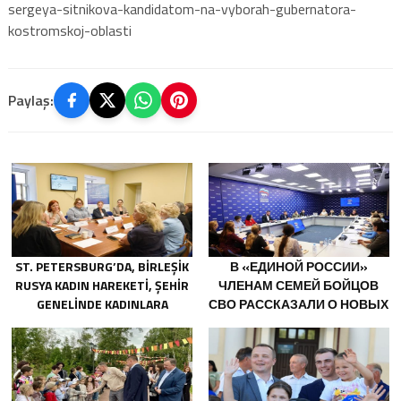
sergeya-sitnikova-kandidatom-na-vyborah-gubernatora-
kostromskoj-oblasti
Paylaş:
ST. PETERSBURG’DA, BIRLEŞIK
В «ЕДИНОЙ РОССИИ»
RUSYA KADIN HAREKETI, ŞEHIR
ЧЛЕНАМ СЕМЕЙ БОЙЦОВ
GENELINDE KADINLARA
СВО РАССКАЗАЛИ О НОВЫХ
YÖNELIK DESTEK
МЕРАХ ГОСПОДДЕРЖКИ
PROGRAMLARININ
GELIŞTIRILMESI IÇIN ÖNERILER
HAZIRLADI