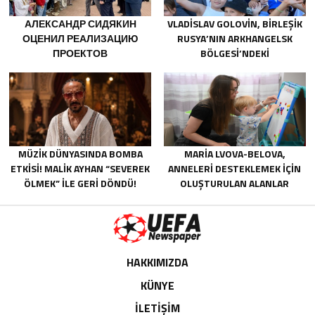
АЛЕКСАНДР СИДЯКИН
VLADISLAV GOLOVIN, BIRLEŞIK
ОЦЕНИЛ РЕАЛИЗАЦИЮ
RUSYA’NIN ARKHANGELSK
ПРОЕКТОВ
BÖLGESI’NDEKI
БЛАГОУСТРОЙСТВА В
NOVODVINSK’TE ÇOCUKLARIN
ВОРОНЕЖСКОЙ ОБЛАСТИ
VE GENÇLERIN YARATICILIĞINI
DESTEKLEMEYE YÖNELIK
SISTEMLI KARARLARINA DIKKAT
ÇEKTI
MÜZİK DÜNYASINDA BOMBA
MARIA LVOVA-BELOVA,
ETKİSİ! MALİK AYHAN “SEVEREK
ANNELERI DESTEKLEMEK IÇIN
ÖLMEK” İLE GERİ DÖNDÜ!
OLUŞTURULAN ALANLAR
AĞININ GENIŞLETILMESINI
ÖNERDI
HAKKIMIZDA
KÜNYE
İLETİŞİM