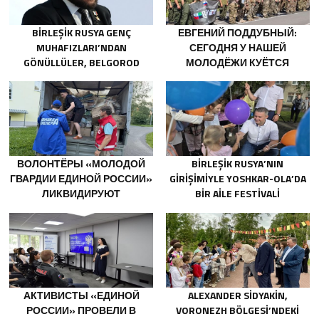
BIRLEŞIK RUSYA GENÇ
ЕВГЕНИЙ ПОДДУБНЫЙ:
MUHAFIZLARI’NDAN
СЕГОДНЯ У НАШЕЙ
GÖNÜLLÜLER, BELGOROD
МОЛОДЁЖИ КУЁТСЯ
SAKINLERINE YANGIN
ХАРАКТЕР ПОБЕДИТЕЛЕЙ
SÖNDÜRÜCÜLER VE
JENERATÖRLER KONUSUNDA
YARDIMCI OLACAK
ВОЛОНТЁРЫ «МОЛОДОЙ
BIRLEŞIK RUSYA’NIN
ГВАРДИИ ЕДИНОЙ РОССИИ»
GIRIŞIMIYLE YOSHKAR-OLA’DA
ЛИКВИДИРУЮТ
BIR AILE FESTIVALI
ПОСЛЕДСТВИЯ ПАВОДКОВ
DÜZENLENDI
НА УРАЛЕ И ДАЛЬНЕМ
ВОСТОКЕ
АКТИВИСТЫ «ЕДИНОЙ
ALEXANDER SIDYAKIN,
РОССИИ» ПРОВЕЛИ В
VORONEZH BÖLGESI’NDEKI