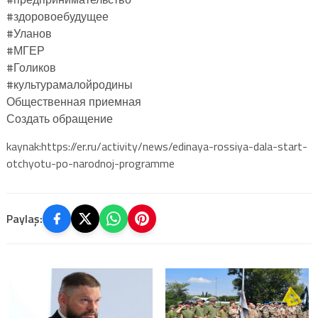
#здоровоебудущее
#Уланов
#‎МГЕР‬
#Голиков
#культурамалойродины
Общественная приемная
Создать обращение
kaynak:https://er.ru/activity/news/edinaya-rossiya-dala-start-
otchyotu-po-narodnoj-programme
Paylaş: