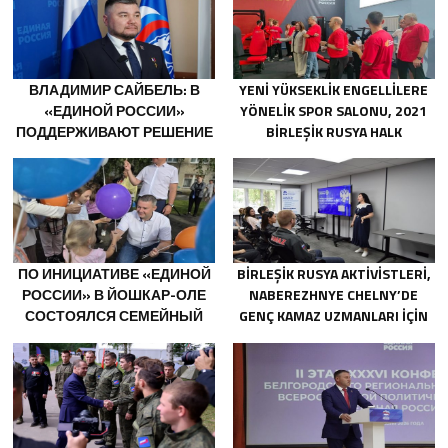
ВЛАДИМИР САЙБЕЛЬ: В
YENI YÜKSEKLIK ENGELLILERE
«ЕДИНОЙ РОССИИ»
YÖNELIK SPOR SALONU, 2021
ПОДДЕРЖИВАЮТ РЕШЕНИЕ
BIRLEŞIK RUSYA HALK
МИНТРУДА УПРОСТИТЬ ДЛЯ
PROGRAMI KAPSAMINDA
БЫВШИХ УЧАСТНИКОВ СВО
SARATOV’DA AÇILDI
ПОЛУЧЕНИЕ
СОЦКОНТРАКТА
ПО ИНИЦИАТИВЕ «ЕДИНОЙ
BIRLEŞIK RUSYA AKTIVISTLERI,
РОССИИ» В ЙОШКАР-ОЛЕ
NABEREZHNYE CHELNY’DE
СОСТОЯЛСЯ СЕМЕЙНЫЙ
GENÇ KAMAZ UZMANLARI IÇIN
ФЕСТИВАЛЬ
EĞITIM ETKINLIKLERI
DÜZENLEDI