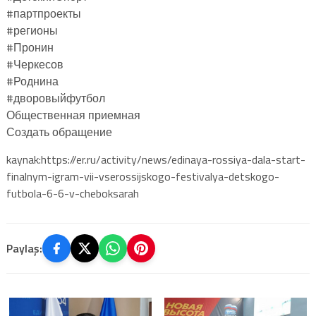
#партпроекты
#регионы
#Пронин
#Черкесов
#Роднина
#дворовыйфутбол
Общественная приемная
Создать обращение
kaynak:https://er.ru/activity/news/edinaya-rossiya-dala-start-
finalnym-igram-vii-vserossijskogo-festivalya-detskogo-
futbola-6-6-v-cheboksarah
Paylaş: