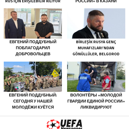
RUS IÇIN ERIŞILEBILIR KILIYOR
РОССИИ» В КАЗАНИ
ОТКРЫЛАСЬ ВЫСТАВКА
ФИЛОСОФСКОЙ
ЖИВОПИСИ
ЕВГЕНИЙ ПОДДУБНЫЙ
BIRLEŞIK RUSYA GENÇ
ПОБЛАГОДАРИЛ
MUHAFIZLARI’NDAN
ДОБРОВОЛЬЦЕВ
GÖNÜLLÜLER, BELGOROD
БЕЛГОРОДСКОЙ ОБЛАСТИ
SAKINLERINE YANGIN
ЗА МУЖЕСТВО В СПАСЕНИИ
SÖNDÜRÜCÜLER VE
ПОСТРАДАВШИХ ОТ
JENERATÖRLER KONUSUNDA
ОБСТРЕЛОВ
YARDIMCI OLACAK
ЕВГЕНИЙ ПОДДУБНЫЙ:
ВОЛОНТЁРЫ «МОЛОДОЙ
СЕГОДНЯ У НАШЕЙ
ГВАРДИИ ЕДИНОЙ РОССИИ»
МОЛОДЁЖИ КУЁТСЯ
ЛИКВИДИРУЮТ
ХАРАКТЕР ПОБЕДИТЕЛЕЙ
ПОСЛЕДСТВИЯ ПАВОДКОВ
НА УРАЛЕ И ДАЛЬНЕМ
ВОСТОКЕ