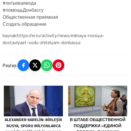
#питьеваявода
#помощьДонбассу
Общественная приемная
Создать обращение
kaynak:https://er.ru/activity/news/edinaya-rossiya-
dostavlyaet-vodu-zhitelyam-donbassa
Paylaş:
ALEXANDER KARELIN: BIRLEŞIK
В ШТАБЕ ОБЩЕСТВЕННОЙ
RUSYA, SPORU MILYONLARCA
ПОДДЕРЖКИ «ЕДИНОЙ