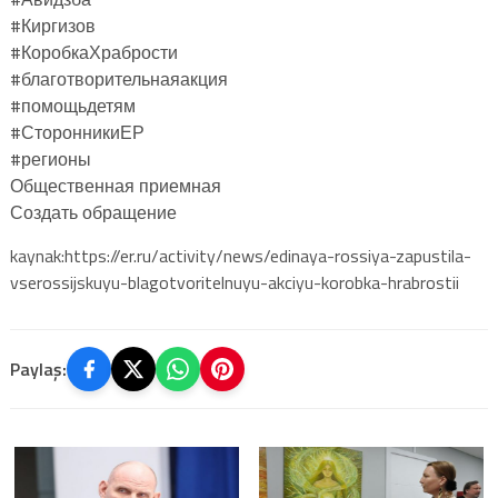
#Киргизов
#КоробкаХрабрости
#благотворительнаяакция
#помощьдетям
#СторонникиЕР
#регионы
Общественная приемная
Создать обращение
kaynak:https://er.ru/activity/news/edinaya-rossiya-zapustila-
vserossijskuyu-blagotvoritelnuyu-akciyu-korobka-hrabrostii
Paylaş: