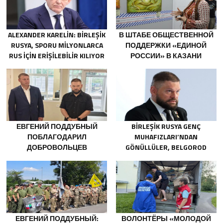
ALEXANDER KARELIN: BIRLEŞIK
В ШТАБЕ ОБЩЕСТВЕННОЙ
RUSYA, SPORU MILYONLARCA
ПОДДЕРЖКИ «ЕДИНОЙ
RUS IÇIN ERIŞILEBILIR KILIYOR
РОССИИ» В КАЗАНИ
ОТКРЫЛАСЬ ВЫСТАВКА
ФИЛОСОФСКОЙ
ЖИВОПИСИ
ЕВГЕНИЙ ПОДДУБНЫЙ
BIRLEŞIK RUSYA GENÇ
ПОБЛАГОДАРИЛ
MUHAFIZLARI’NDAN
ДОБРОВОЛЬЦЕВ
GÖNÜLLÜLER, BELGOROD
БЕЛГОРОДСКОЙ ОБЛАСТИ
SAKINLERINE YANGIN
ЗА МУЖЕСТВО В СПАСЕНИИ
SÖNDÜRÜCÜLER VE
ПОСТРАДАВШИХ ОТ
JENERATÖRLER KONUSUNDA
ОБСТРЕЛОВ
YARDIMCI OLACAK
ЕВГЕНИЙ ПОДДУБНЫЙ:
ВОЛОНТЁРЫ «МОЛОДОЙ