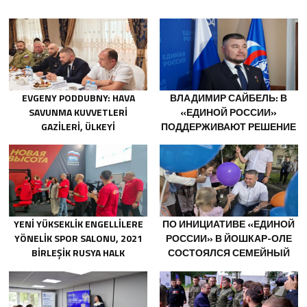
EVGENY PODDUBNY: HAVA
ВЛАДИМИР САЙБЕЛЬ: В
SAVUNMA KUVVETLERI
«ЕДИНОЙ РОССИИ»
GAZILERI, ÜLKEYI
ПОДДЕРЖИВАЮТ РЕШЕНИЕ
DEĞIŞTIRECEK GÜÇTÜR
МИНТРУДА УПРОСТИТЬ ДЛЯ
БЫВШИХ УЧАСТНИКОВ СВО
ПОЛУЧЕНИЕ
СОЦКОНТРАКТА
YENI YÜKSEKLIK ENGELLILERE
ПО ИНИЦИАТИВЕ «ЕДИНОЙ
YÖNELIK SPOR SALONU, 2021
РОССИИ» В ЙОШКАР-ОЛЕ
BIRLEŞIK RUSYA HALK
СОСТОЯЛСЯ СЕМЕЙНЫЙ
PROGRAMI KAPSAMINDA
ФЕСТИВАЛЬ
SARATOV’DA AÇILDI