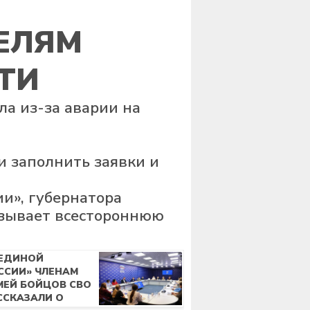
ЕЛЯМ
ТИ
ла из-за аварии на
и заполнить заявки и
и», губернатора
азывает всестороннюю
«ЕДИНОЙ
ССИИ» ЧЛЕНАМ
МЕЙ БОЙЦОВ СВО
ССКАЗАЛИ О