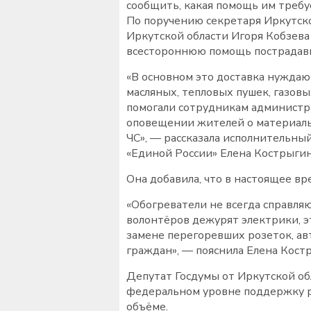
сообщить, какая помощь им требу
По поручению секретаря Иркутско
Иркутской области Игоря Кобзева
всестороннюю помощь пострадавш
«В основном это доставка нужда
масляных, тепловых пушек, газовых
помогали сотрудникам администр
оповещении жителей о материальн
ЧС», — рассказала исполнительны
«Единой России» Елена Кострыгин
Она добавила, что в настоящее вр
«Обогреватели не всегда справляю
волонтёров дежурят электрики, э
замене перегоревших розеток, а
граждан», — пояснила Елена Кост
Депутат Госдумы от Иркутской об
федеральном уровне поддержку р
объёме.