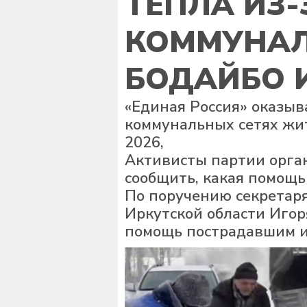
ТЕПЛА ИЗ-
КОММУНАЛ
БОДАЙБО 
«Единая Россия» оказыв
коммунальных сетях жи
2026,
Активисты партии орга
сообщить, какая помощь
По поручению секретаря
Иркутской области Игор
помощь пострадавшим и