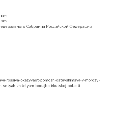
ович
ович
Федерального Собрания Российской Федерации
dinaya-rossiya-okazyvaet-pomosh-ostavshimsya-v-morozy-
h-setyah-zhitelyam-bodajbo-irkutskoj-oblasti