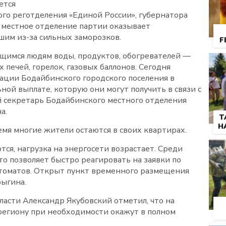
ется
го реготделения «Единой России», губернатора
 местное отделение партии оказывает
им из-за сильных заморозков.
F
M
ющимся людям воды, продуктов, обогревателей —
 печей, горелок, газовых баллонов. Сегодня
ации Бодайбинского городского поселения в
ой выплате, которую они могут получить в связи с
й секретарь Бодайбинского местного отделения
а.
T
H
емя многие жители остаются в своих квартирах.
B
тся, нагрузка на энергосети возрастает. Среди
то позволяет быстро реагировать на заявки по
втоматов. Открыт пункт временного размещения
рыгина.
ласти Александр Якубовский отметил, что на
егиону при необходимости окажут в полном