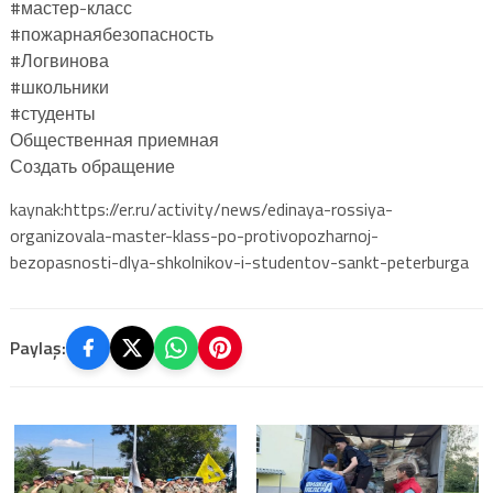
#мастер-класс
#пожарнаябезопасность
#Логвинова
#школьники
#студенты
Общественная приемная
Создать обращение
kaynak:https://er.ru/activity/news/edinaya-rossiya-
organizovala-master-klass-po-protivopozharnoj-
bezopasnosti-dlya-shkolnikov-i-studentov-sankt-peterburga
Paylaş: