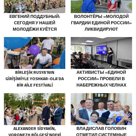
ЕВГЕНИЙ ПОДДУБНЫЙ:
ВОЛОНТЁРЫ «МОЛОДОЙ
СЕГОДНЯ У НАШЕЙ
ГВАРДИИ ЕДИНОЙ РОССИИ»
МОЛОДЁЖИ КУЁТСЯ
ЛИКВИДИРУЮТ
ХАРАКТЕР ПОБЕДИТЕЛЕЙ
ПОСЛЕДСТВИЯ ПАВОДКОВ
НА УРАЛЕ И ДАЛЬНЕМ
ВОСТОКЕ
BIRLEŞIK RUSYA’NIN
АКТИВИСТЫ «ЕДИНОЙ
GIRIŞIMIYLE YOSHKAR-OLA’DA
РОССИИ» ПРОВЕЛИ В
BIR AILE FESTIVALI
НАБЕРЕЖНЫХ ЧЕЛНАХ
DÜZENLENDI
ПРОСВЕТИТЕЛЬСКИЕ
МЕРОПРИЯТИЯ ДЛЯ
МОЛОДЫХ СПЕЦИАЛИСТОВ
КАМАЗА
ALEXANDER SIDYAKIN,
ВЛАДИСЛАВ ГОЛОВИН
VORONEZH BÖLGESI’NDEKI
ОТМЕТИЛ СИСТЕМНЫЕ