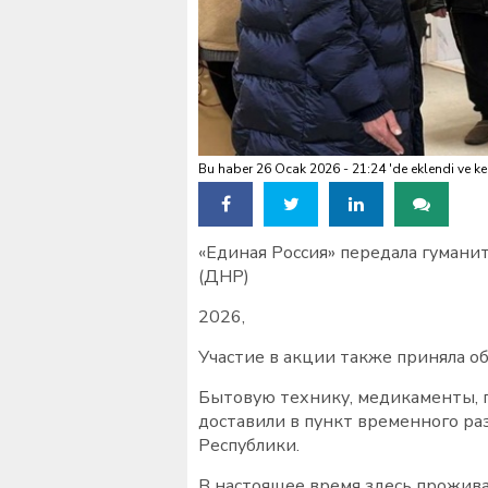
Bu haber 26 Ocak 2026 - 21:24 'de eklendi ve
ke
«Единая Россия» передала гуман
(ДНР)
2026,
Участие в акции также приняла о
Бытовую технику, медикаменты, 
доставили в пункт временного р
Республики.
В настоящее время здесь прожива