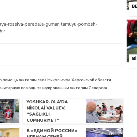
B
dinaya-rossiya-peredala-gumanitarnuyu-pomosh-
dnr
B
ую помощь жителям села Никольское Херсонской области
анитарную помощь эвакуированным жителям Северска
YOSHKAR-OLA’DA
NIKOLAI VALUEV,
“SAĞLIKLI
CUMHURIYET”
PROJESIYLE TANIŞTI
В «ЕДИНОЙ РОССИИ»
ЧЛЕНАМ СЕМЕЙ