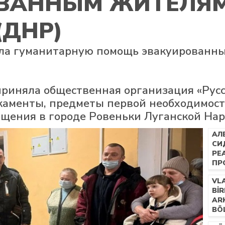
ВАННЫМ ЖИТЕЛЯ
(ДНР)
ала гуманитарную помощь эвакуированн
приняла общественная организация «Рус
каменты, предметы первой необходимост
ещения в городе Ровеньки Луганской Нар
АЛ
СИ
РЕ
ПР
БЛ
VL
В 
BIR
ОБ
AR
BÖ
NO