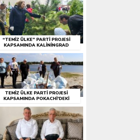
“TEMIZ ÜLKE” PARTI PROJESI
KAPSAMINDA KALININGRAD
OBLASTI’NDAKI SVETLOGORSK’A
AĞAÇ DIKILDI
TEMIZ ÜLKE PARTI PROJESI
KAPSAMINDA POKACHI’DEKI
(KHANTY-MANSI ÖZERK BÖLGESI)
SAHILDE BIR TEMIZLIK GÜNÜ
DÜZENLENDI