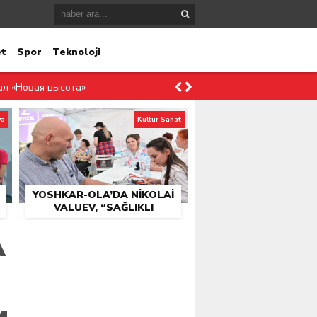
et
Spor
Teknoloji
ortadan kaldırmaya yardımcı oluyor
ал «Новая высота»
Saratov’da açıldı
ya
Kültür Sanat
YOSHKAR-OLA’DA NIKOLAI
VALUEV, “SAĞLIKLI
CUMHURIYET” PROJESIYLE
mlarının geliştirilmesi için
А
TANIŞTI
 развитию городских программ
ri düzenledi
тия для молодых специалистов