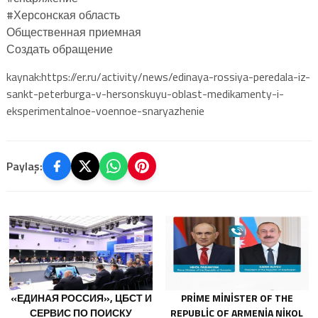
#Херсонская область
Общественная приемная
Создать обращение
kaynak:https://er.ru/activity/news/edinaya-rossiya-peredala-iz-
sankt-peterburga-v-hersonskuyu-oblast-medikamenty-i-
eksperimentalnoe-voennoe-snaryazhenie
Paylaş:
«ЕДИНАЯ РОССИЯ», ЦБСТ И
PRIME MINISTER OF THE
СЕРВИС ПО ПОИСКУ
REPUBLIC OF ARMENIA NIKOL