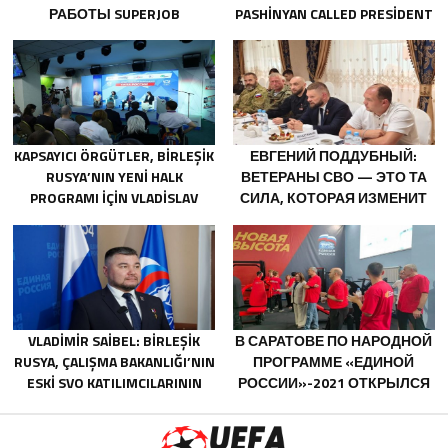
РАБОТЫ SUPERJOB
PASHINYAN CALLED PRESIDENT
СОЗДАДУТ ПЕРВУЮ В
OF THE REPUBLIC OF
РОССИИ
AZERBAIJAN ILHAM ALIYEV
СПЕЦИАЛИЗИРОВАННУЮ
ПЛАТФОРМУ ДЛЯ
ТРУДОУСТРОЙСТВА
ВЕТЕРАНОВ СВО
KAPSAYICI ÖRGÜTLER, BIRLEŞIK
ЕВГЕНИЙ ПОДДУБНЫЙ:
RUSYA’NIN YENI HALK
ВЕТЕРАНЫ СВО — ЭТО ТА
PROGRAMI IÇIN VLADISLAV
СИЛА, КОТОРАЯ ИЗМЕНИТ
GOLOVIN’E TEKLIFLER SUNDU
СТРАНУ
VLADIMIR SAIBEL: BIRLEŞIK
В САРАТОВЕ ПО НАРОДНОЙ
RUSYA, ÇALIŞMA BAKANLIĞI’NIN
ПРОГРАММЕ «ЕДИНОЙ
ESKI SVO KATILIMCILARININ
РОССИИ»-2021 ОТКРЫЛСЯ
SOSYAL SÖZLEŞME EDINME
АДАПТИВНЫЙ СПОРТЗАЛ
SÜRECINI BASITLEŞTIRME
«НОВАЯ ВЫСОТА»
KARARINI DESTEKLIYOR