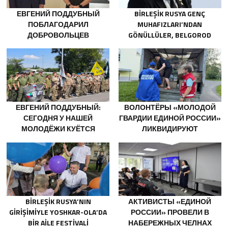
ЕВГЕНИЙ ПОДДУБНЫЙ
BIRLEŞIK RUSYA GENÇ
ПОБЛАГОДАРИЛ
MUHAFIZLARI’NDAN
ДОБРОВОЛЬЦЕВ
GÖNÜLLÜLER, BELGOROD
БЕЛГОРОДСКОЙ ОБЛАСТИ
SAKINLERINE YANGIN
ЗА МУЖЕСТВО В СПАСЕНИИ
SÖNDÜRÜCÜLER VE
ПОСТРАДАВШИХ ОТ
JENERATÖRLER KONUSUNDA
ОБСТРЕЛОВ
YARDIMCI OLACAK
ЕВГЕНИЙ ПОДДУБНЫЙ:
ВОЛОНТЁРЫ «МОЛОДОЙ
СЕГОДНЯ У НАШЕЙ
ГВАРДИИ ЕДИНОЙ РОССИИ»
МОЛОДЁЖИ КУЁТСЯ
ЛИКВИДИРУЮТ
ХАРАКТЕР ПОБЕДИТЕЛЕЙ
ПОСЛЕДСТВИЯ ПАВОДКОВ
НА УРАЛЕ И ДАЛЬНЕМ
ВОСТОКЕ
BIRLEŞIK RUSYA’NIN
АКТИВИСТЫ «ЕДИНОЙ
GIRIŞIMIYLE YOSHKAR-OLA’DA
РОССИИ» ПРОВЕЛИ В
BIR AILE FESTIVALI
НАБЕРЕЖНЫХ ЧЕЛНАХ