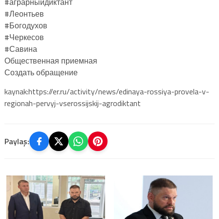
#аграрныйдиктант
#Леонтьев
#Богодухов
#Черкесов
#Савина
Общественная приемная
Создать обращение
kaynak:https://er.ru/activity/news/edinaya-rossiya-provela-v-
regionah-pervyj-vserossijskij-agrodiktant
Paylaş: