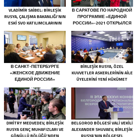
VLADIMIR SAIBEL: BIRLEŞIK
В САРАТОВЕ ПО НАРОДНОЙ
RUSYA, ÇALIŞMA BAKANLIĞI’NIN
ПРОГРАММЕ «ЕДИНОЙ
ESKI SVO KATILIMCILARININ
РОССИИ»-2021 ОТКРЫЛСЯ
SOSYAL SÖZLEŞME EDINME
АДАПТИВНЫЙ СПОРТЗАЛ
SÜRECINI BASITLEŞTIRME
«НОВАЯ ВЫСОТА»
KARARINI DESTEKLIYOR
В САНКТ-ПЕТЕРБУРГЕ
BIRLEŞIK RUSYA, ÖZEL
«ЖЕНСКОЕ ДВИЖЕНИЕ
KUVVETLER ASKERLERININ AILE
ЕДИНОЙ РОССИИ»
ÜYELERINI YENI HÜKÜMET
СФОРМИРОВАЛО
DESTEK ÖNLEMLERI HAKKINDA
ПРЕДЛОЖЕНИЯ ПО
BILGILENDIRDI
РАЗВИТИЮ ГОРОДСКИХ
ПРОГРАММ ПОДДЕРЖКИ
ЖЕНЩИН
DMITRY MEDVEDEV, BIRLEŞIK
BELGOROD BÖLGESI VALI VEKILI
RUSYA GENÇ MUHAFIZLARI VE
ALEXANDER SHUVAEV, BIRLEŞIK
GÖNÜLLÜ BÖLÜĞÜ’NDEN
RUSYA’NIN BÖLGESEL