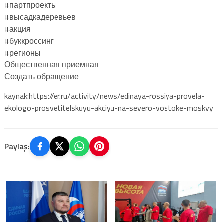
#партпроекты
#высадкадеревьев
#акция
#буккроссинг
#регионы
Общественная приемная
Создать обращение
kaynak:https://er.ru/activity/news/edinaya-rossiya-provela-
ekologo-prosvetitelskuyu-akciyu-na-severo-vostoke-moskvy
Paylaş: