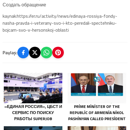
Создать обращение
kaynak:https://er.ru/activity/news/edinaya-rossiya-fondy-
nasha-pravda-i-veterany-svo-i-kto-peredali-spectehniku-
bojcam-svo-v-hersonskoj-oblasti
Paylaş:
«ЕДИНАЯ РОССИЯ», ЦБСТ И
PRIME MINISTER OF THE
СЕРВИС ПО ПОИСКУ
REPUBLIC OF ARMENIA NIKOL
РАБОТЫ SUPERJOB
PASHINYAN CALLED PRESIDENT
СОЗДАДУТ ПЕРВУЮ В
OF THE REPUBLIC OF