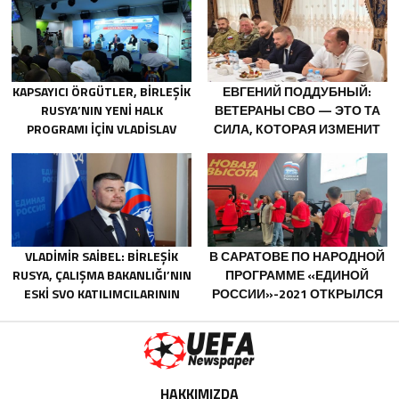
РОССИИ
AZERBAIJAN ILHAM ALIYEV
СПЕЦИАЛИЗИРОВАННУЮ
ПЛАТФОРМУ ДЛЯ
ТРУДОУСТРОЙСТВА
ВЕТЕРАНОВ СВО
KAPSAYICI ÖRGÜTLER, BIRLEŞIK
ЕВГЕНИЙ ПОДДУБНЫЙ:
RUSYA’NIN YENI HALK
ВЕТЕРАНЫ СВО — ЭТО ТА
PROGRAMI IÇIN VLADISLAV
СИЛА, КОТОРАЯ ИЗМЕНИТ
GOLOVIN’E TEKLIFLER SUNDU
СТРАНУ
VLADIMIR SAIBEL: BIRLEŞIK
В САРАТОВЕ ПО НАРОДНОЙ
RUSYA, ÇALIŞMA BAKANLIĞI’NIN
ПРОГРАММЕ «ЕДИНОЙ
ESKI SVO KATILIMCILARININ
РОССИИ»-2021 ОТКРЫЛСЯ
SOSYAL SÖZLEŞME EDINME
АДАПТИВНЫЙ СПОРТЗАЛ
SÜRECINI BASITLEŞTIRME
«НОВАЯ ВЫСОТА»
KARARINI DESTEKLIYOR
HAKKIMIZDA