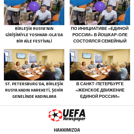
BIRLEŞIK RUSYA’NIN
ПО ИНИЦИАТИВЕ «ЕДИНОЙ
GIRIŞIMIYLE YOSHKAR-OLA’DA
РОССИИ» В ЙОШКАР-ОЛЕ
BIR AILE FESTIVALI
СОСТОЯЛСЯ СЕМЕЙНЫЙ
DÜZENLENDI
ФЕСТИВАЛЬ
ST. PETERSBURG’DA, BIRLEŞIK
В САНКТ-ПЕТЕРБУРГЕ
RUSYA KADIN HAREKETI, ŞEHIR
«ЖЕНСКОЕ ДВИЖЕНИЕ
GENELINDE KADINLARA
ЕДИНОЙ РОССИИ»
YÖNELIK DESTEK
СФОРМИРОВАЛО
PROGRAMLARININ
ПРЕДЛОЖЕНИЯ ПО
GELIŞTIRILMESI IÇIN ÖNERILER
РАЗВИТИЮ ГОРОДСКИХ
HAZIRLADI
ПРОГРАММ ПОДДЕРЖКИ
ЖЕНЩИН
HAKKIMIZDA