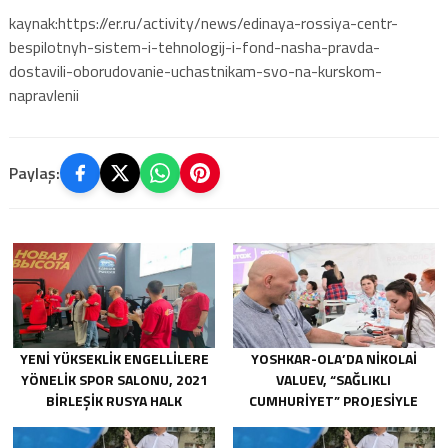
kaynak:https://er.ru/activity/news/edinaya-rossiya-centr-
bespilotnyh-sistem-i-tehnologij-i-fond-nasha-pravda-
dostavili-oborudovanie-uchastnikam-svo-na-kurskom-
napravlenii
Paylaş:
YENI YÜKSEKLIK ENGELLILERE
YOSHKAR-OLA’DA NIKOLAI
YÖNELIK SPOR SALONU, 2021
VALUEV, “SAĞLIKLI
BIRLEŞIK RUSYA HALK
CUMHURIYET” PROJESIYLE
PROGRAMI KAPSAMINDA
TANIŞTI
SARATOV’DA AÇILDI