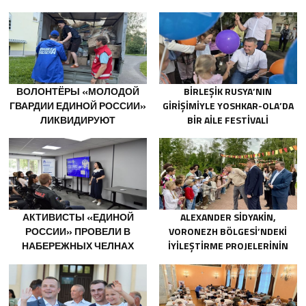
ВОЛОНТЁРЫ «МОЛОДОЙ
BIRLEŞIK RUSYA’NIN
ГВАРДИИ ЕДИНОЙ РОССИИ»
GIRIŞIMIYLE YOSHKAR-OLA’DA
ЛИКВИДИРУЮТ
BIR AILE FESTIVALI
ПОСЛЕДСТВИЯ ПАВОДКОВ
DÜZENLENDI
НА УРАЛЕ И ДАЛЬНЕМ
ВОСТОКЕ
АКТИВИСТЫ «ЕДИНОЙ
ALEXANDER SIDYAKIN,
РОССИИ» ПРОВЕЛИ В
VORONEZH BÖLGESI’NDEKI
НАБЕРЕЖНЫХ ЧЕЛНАХ
IYILEŞTIRME PROJELERININ
ПРОСВЕТИТЕЛЬСКИЕ
UYGULANMASINI
МЕРОПРИЯТИЯ ДЛЯ
DEĞERLENDIRDI
МОЛОДЫХ СПЕЦИАЛИСТОВ
КАМАЗА