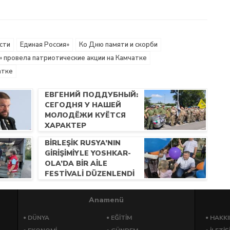
сти
Единая Россия»
Ко Дню памяти и скорби
» провела патриотические акции на Камчатке
атке
ЕВГЕНИЙ ПОДДУБНЫЙ:
СЕГОДНЯ У НАШЕЙ
МОЛОДЁЖИ КУЁТСЯ
ХАРАКТЕР
ПОБЕДИТЕЛЕЙ
BIRLEŞIK RUSYA’NIN
GIRIŞIMIYLE YOSHKAR-
OLA’DA BIR AILE
FESTIVALI DÜZENLENDI
Anamenü
DÜNYA
EĞITIM
HAKKI