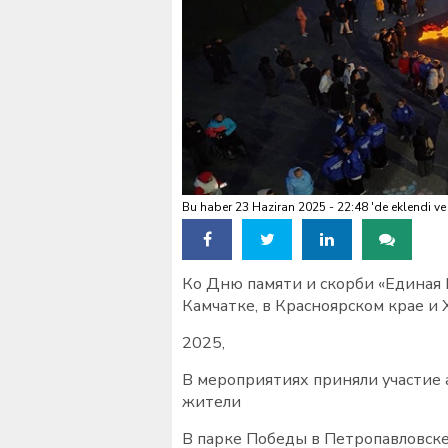
Bu haber 23 Haziran 2025 - 22:48 'de eklendi ve
Ко Дню памяти и скорби «Единая 
Камчатке, в Красноярском крае и 
2025,
В мероприятиях приняли участие 
жители
В парке Победы в Петропавловск