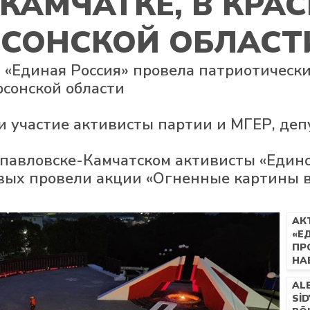
КАМЧАТКЕ, В КРА
РСОНСКОЙ ОБЛАСТ
 «Единая Россия» провела патриотически
рсонской области
 участие активисты партии и МГЕР, деп
опавловске-Камчатском активисты «Едино
вых провели акции «Огненные картины в
АК
«Е
ПР
НА
ЧЕ
AL
ПР
SI
МЕ