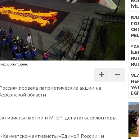
BÖ
МО
IYI
СП
PRO
КА
ВЛ
UY
ГО
DE
СИ
РЕ
РО
“Z
ПО
İLE
ДЕ
RUS
МО
RU
kez görüntülendi.
ТВ
OL
НО
VL
SA
АР
HER
NIZ
ОБ
VA
Россия» провела патриотические акции на
SO
EĞI
Херсонской области
GEL
ÖN
активисты партии и МГЕР, депутаты, волонтёры,
е-Камчатском активисты «Единой России» и