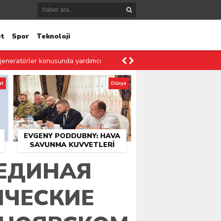
et
Spor
Teknoloji
ую программу «Единой России»
 jeneratörler konusunda yardımcı
 генераторами
at
Dünya
EVGENY PODDUBNY: HAVA
SAVUNMA KUVVETLERI
GAZILERI, ÜLKEYI
«ЕДИНАЯ
DEĞIŞTIRECEK GÜÇTÜR
 бывших участников СВО
ИЧЕСКИЕ
e edinme sürecini basitleştirme
але и Дальнем Востоке