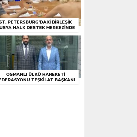
ST. PETERSBURG’DAKI BIRLEŞIK
USYA HALK DESTEK MERKEZINDE
AKTIVISTLERE GELENEKSEL BIR
ALK OYUNCAĞI YAPIMI ÖĞRETILDI
OSMANLI ÜLKÜ HAREKETİ
EDERASYONU TEŞKİLAT BAŞKANI
MUSA APAYDIN’DAN ALTAŞ
AİLESİNE BAŞSAĞLIĞI MESAJI