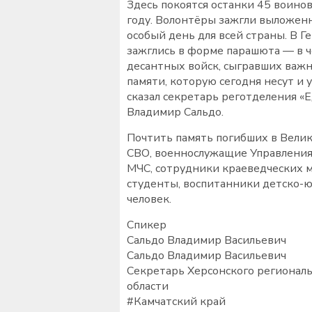
Здесь покоятся останки 45 воино
году. Волонтёры зажгли выложенн
особый день для всей страны. В Г
зажглись в форме парашюта — в ч
десантных войск, сыгравших важн
памяти, которую сегодня несут и 
сказал секретарь реготделения «
Владимир Сальдо.
Почтить память погибших в Вели
СВО, военнослужащие Управления 
МЧС, сотрудники краеведческих м
студенты, воспитанники детско-
человек.
Спикер
Сальдо Владимир Васильевич
Сальдо Владимир Васильевич
Секретарь Херсонского региональ
области
#Камчатский край