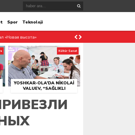
et
Spor
Teknoloji
ortadan kaldırmaya yardımcı oluyor
ал «Новая высота»
Saratov’da açıldı
ya
Kültür Sanat
YOSHKAR-OLA’DA NIKOLAI
VALUEV, “SAĞLIKLI
CUMHURIYET” PROJESIYLE
mlarının geliştirilmesi için
ПРИВЕЗЛИ
TANIŞTI
 развитию городских программ
ТНЫХ
ri düzenledi
тия для молодых специалистов