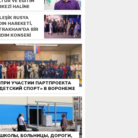
TÜR VE EĞITIM
ВАЛИДНОСТЬЮ С
RKEZI HALINE
ЁТОМ ОПЫТА
LECEK
ГИОНОВ
LEŞIK RUSYA
IN HAREKETI,
TRAKHAN’DA BIR
RDIM KONSERI
ZENLENMESINE
RDIMCI OLDU
ПРИ УЧАСТИИ ПАРТПРОЕКТА
ДЕТСКИЙ СПОРТ» В ВОРОНЕЖЕ
ОРГАНИЗОВАЛИ СПОРТИВНО-
АТРИОТИЧЕСКОЕ МЕРОПРИЯТИЕ
«ГЕРОИ РЯДОМ»
ШКОЛЫ, БОЛЬНИЦЫ, ДОРОГИ,