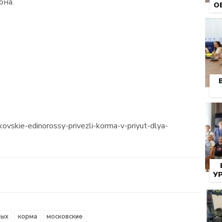
она.
О
skovskie-edinorossy-privezli-korma-v-priyut-dlya-
У
ных
корма
московские