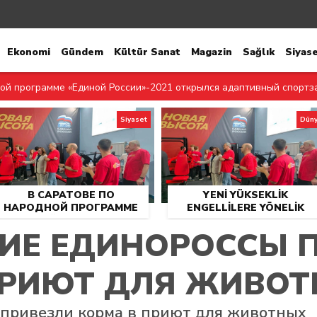
Ekonomi
Gündem
Kültür Sanat
Magazin
Sağlık
Siyas
afızları’ndan gönüllüler, Ural ve Uzak Doğu’daki sellerin sonuçlarını 
ой программе «Единой России»-2021 открылся адаптивный спортз
ere yönelik spor salonu, 2021 Birleşik Rusya Halk Programı kapsamında 
Siyaset
Dün
aluev, “Sağlıklı Cumhuriyet” projesiyle tanıştı
imiyle Yoshkar-Ola’da bir aile festivali düzenlendi
В САРАТОВЕ ПО
YENI YÜKSEKLIK
й России» в Йошкар-Оле состоялся семейный фестиваль
НАРОДНОЙ ПРОГРАММЕ
ENGELLILERE YÖNELIK
«ЕДИНОЙ РОССИИ»-2021
SPOR SALONU, 2021
şik Rusya Kadın Hareketi, şehir genelinde kadınlara yönelik destek progra
ИЕ ЕДИНОРОССЫ 
ОТКРЫЛСЯ АДАПТИВНЫЙ
BIRLEŞIK RUSYA HALK
СПОРТЗАЛ «НОВАЯ
PROGRAMI KAPSAMINDA
«Женское движение Единой России» сформировало предложения по
ВЫСОТА»
SARATOV’DA AÇILDI
ПРИЮТ ДЛЯ ЖИВО
leri, Naberezhnye Chelny’de genç KAMAZ uzmanları için eğitim etkinlikle
 привезли корма в приют для животных
ссии» провели в Набережных Челнах просветительские мероприя