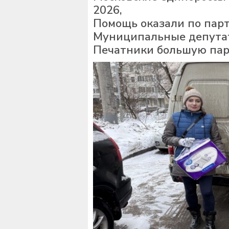
2026,
КАМАЗа
Помощь оказали по пар
Муниципальные депутат
Печатники большую пар