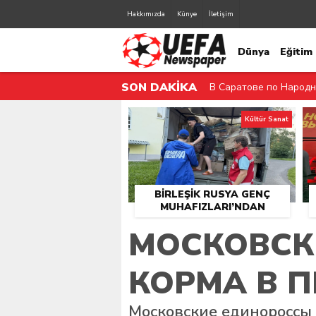
ramadabet
slotica
leogrand
slotday
venombet
ritzbet
exonbet
betwild
radissonbet
pashagaming
palacebet
maxwin
spinco
betsin
betsalvador
palazzobet
royalbet
Palacebet
casinofast
bahibom
deneme
deneme
casino
deneme
deneme
betasus
betasus
deneme
cratosroyalbet
casinofast
casinofast
roketbet
grandpashabet
Hakkımızda
Künye
İletişim
güncel
güncel
giriş
giriş
giriş
giriş
güncel
güncel
giriş
giriş
bonusu
bonusu
siteleri
bonusu
bonusu
giriş
bonusu
giriş
güncel
giriş
giriş
giriş
giriş
veren
veren
siteleri
veren
veren
Dünya
Eğitim
siteler
casino
siteler
siteler
Birleşik Rusya Genç Muh
siteleri
SON DAKİKA
В Саратове по Народн
Turkish
▼
Yeni Yükseklik engellil
Kültür Sanat
Yoshkar-Ola’da Nikolai V
Birleşik Rusya’nın giriş
BIRLEŞIK RUSYA GENÇ
По инициативе «Едино
MUHAFIZLARI’NDAN
GÖNÜLLÜLER, URAL VE
St. Petersburg’da, Birle
МОСКОВСК
UZAK DOĞU’DAKI SELLERIN
SONUÇLARINI ORTADAN
öneriler hazırladı
В Санкт-Петербурге 
KALDIRMAYA YARDIMCI
КОРМА В 
OLUYOR
поддержки женщин
Birleşik Rusya aktivist
Московские единороссы
Активисты «Единой Ро