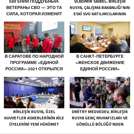
ЕВГЕНИЙ ПОДДУБНЫЙ:
VLADIMIR SAIBEL: BIRLEŞIK
ВЕТЕРАНЫ СВО — ЭТО ТА
RUSYA, ÇALIŞMA BAKANLIĞI’NIN
СИЛА, КОТОРАЯ ИЗМЕНИТ
ESKI SVO KATILIMCILARININ
СТРАНУ
SOSYAL SÖZLEŞME EDINME
SÜRECINI BASITLEŞTIRME
KARARINI DESTEKLIYOR
В САРАТОВЕ ПО НАРОДНОЙ
В САНКТ-ПЕТЕРБУРГЕ
ПРОГРАММЕ «ЕДИНОЙ
«ЖЕНСКОЕ ДВИЖЕНИЕ
РОССИИ»-2021 ОТКРЫЛСЯ
ЕДИНОЙ РОССИИ»
АДАПТИВНЫЙ СПОРТЗАЛ
СФОРМИРОВАЛО
«НОВАЯ ВЫСОТА»
ПРЕДЛОЖЕНИЯ ПО
РАЗВИТИЮ ГОРОДСКИХ
ПРОГРАММ ПОДДЕРЖКИ
ЖЕНЩИН
BIRLEŞIK RUSYA, ÖZEL
DMITRY MEDVEDEV, BIRLEŞIK
KUVVETLER ASKERLERININ AILE
RUSYA GENÇ MUHAFIZLARI VE
ÜYELERINI YENI HÜKÜMET
GÖNÜLLÜ BÖLÜĞÜ’NDEN
DESTEK ÖNLEMLERI HAKKINDA
GÖNÜLLÜLERI CEPHE