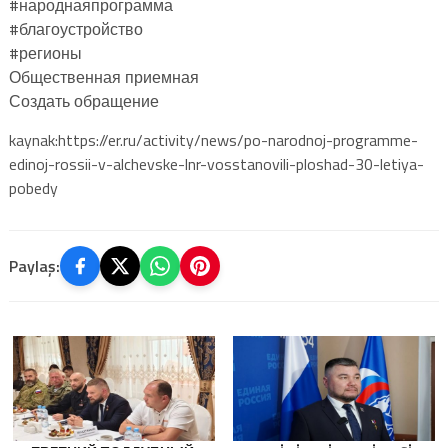
#народнаяпрограмма
#благоустройство
#регионы
Общественная приемная
Создать обращение
kaynak:https://er.ru/activity/news/po-narodnoj-programme-
edinoj-rossii-v-alchevske-lnr-vosstanovili-ploshad-30-letiya-
pobedy
Paylaş: