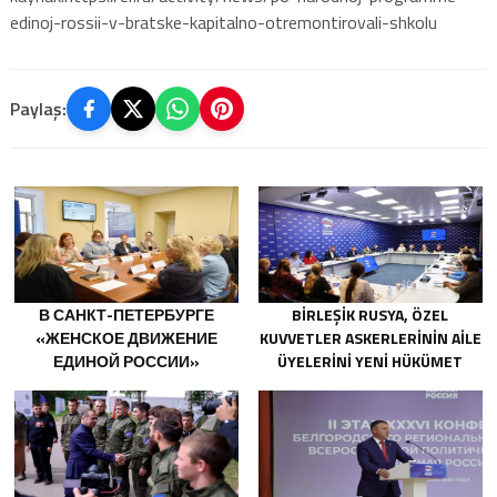
edinoj-rossii-v-bratske-kapitalno-otremontirovali-shkolu
Paylaş:
В САНКТ-ПЕТЕРБУРГЕ
BIRLEŞIK RUSYA, ÖZEL
«ЖЕНСКОЕ ДВИЖЕНИЕ
KUVVETLER ASKERLERININ AILE
ЕДИНОЙ РОССИИ»
ÜYELERINI YENI HÜKÜMET
СФОРМИРОВАЛО
DESTEK ÖNLEMLERI HAKKINDA
ПРЕДЛОЖЕНИЯ ПО
BILGILENDIRDI
РАЗВИТИЮ ГОРОДСКИХ
ПРОГРАММ ПОДДЕРЖКИ
ЖЕНЩИН