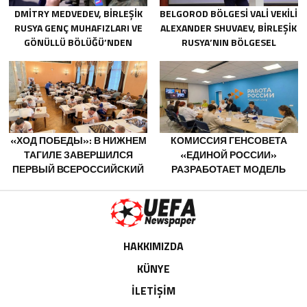
DMITRY MEDVEDEV, BIRLEŞIK
BELGOROD BÖLGESI VALI VEKILI
RUSYA GENÇ MUHAFIZLARI VE
ALEXANDER SHUVAEV, BIRLEŞIK
GÖNÜLLÜ BÖLÜĞÜ’NDEN
RUSYA’NIN BÖLGESEL
GÖNÜLLÜLERI CEPHE
ŞUBESININ SEKRETERLIĞINE
HATLARINA KADAR EŞLIK ETTI
SEÇILDI
«ХОД ПОБЕДЫ»: В НИЖНЕМ
КОМИССИЯ ГЕНСОВЕТА
ТАГИЛЕ ЗАВЕРШИЛСЯ
«ЕДИНОЙ РОССИИ»
ПЕРВЫЙ ВСЕРОССИЙСКИЙ
РАЗРАБОТАЕТ МОДЕЛЬ
ТУРНИР «ЕДИНОЙ РОССИИ»
ТРУДОУСТРОЙСТВА ДЛЯ
«ШАХМАТЫ ДЛЯ СВОИХ»
ЛЮДЕЙ С ИНВАЛИДНОСТЬЮ
С УЧЁТОМ ОПЫТА
РЕГИОНОВ
HAKKIMIZDA
KÜNYE
İLETİŞİM