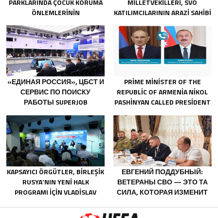
PARKLARINDA ÇOCUK KORUMA
MILLETVEKILLERI, SVO
ÖNLEMLERININ
KATILIMCILARININ ARAZI SAHIBI
GÜÇLENDIRILMESINI ÖNERIYOR
OLMALARINA IZIN VERECEK
YASAL DÜZENLEMELER
ÜZERINDE ÇALIŞACAKLAR
«ЕДИНАЯ РОССИЯ», ЦБСТ И
PRIME MINISTER OF THE
СЕРВИС ПО ПОИСКУ
REPUBLIC OF ARMENIA NIKOL
РАБОТЫ SUPERJOB
PASHINYAN CALLED PRESIDENT
СОЗДАДУТ ПЕРВУЮ В
OF THE REPUBLIC OF
РОССИИ
AZERBAIJAN ILHAM ALIYEV
СПЕЦИАЛИЗИРОВАННУЮ
ПЛАТФОРМУ ДЛЯ
ТРУДОУСТРОЙСТВА
ВЕТЕРАНОВ СВО
KAPSAYICI ÖRGÜTLER, BIRLEŞIK
ЕВГЕНИЙ ПОДДУБНЫЙ:
RUSYA’NIN YENI HALK
ВЕТЕРАНЫ СВО — ЭТО ТА
PROGRAMI IÇIN VLADISLAV
СИЛА, КОТОРАЯ ИЗМЕНИТ
GOLOVIN’E TEKLIFLER SUNDU
СТРАНУ