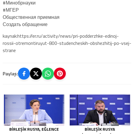
#Минобрнауки
#‎МГЕР‬
Общественная приемная
Создать обращение
kaynak:https://er.ru/activity/news/pri-podderzhke-edinoj-
rossii-otremontiruyut-800-studencheskih-obshezhitij-po-vsej-
strane
Paylaş:
BIRLEŞIK RUSYA, EĞLENCE
BIRLEŞIK RUSYA