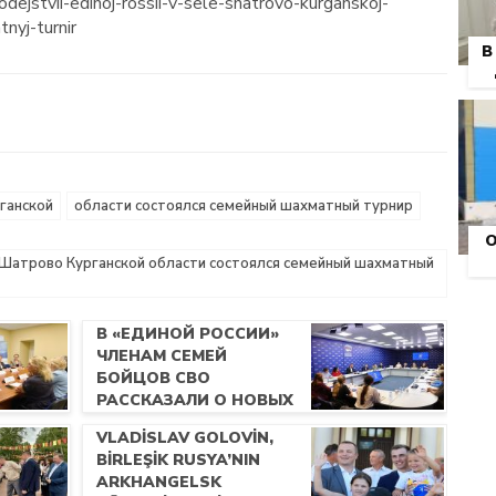
sodejstvii-edinoj-rossii-v-sele-shatrovo-kurganskoj-
nyj-turnir
В
П
ганской
области состоялся семейный шахматный турнир
O
е Шатрово Курганской области состоялся семейный шахматный
ÇA
В «ЕДИНОЙ РОССИИ»
ЧЛЕНАМ СЕМЕЙ
БОЙЦОВ СВО
РАССКАЗАЛИ О НОВЫХ
МЕРАХ
VLADISLAV GOLOVIN,
ГОСПОДДЕРЖКИ
BIRLEŞIK RUSYA’NIN
ARKHANGELSK