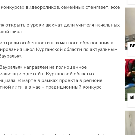
конкурсах видеороликов, семейных стенгазет, эссе
ля открытые уроки шахмат дали учителя начальных
кой школ.
смотрели особенности шахматного образования в
B
ирования школ Курганской области по актуальным
ауралья».
Зауралья» направлен на полноценное
иализацию детей в Курганской области с
циала. В марте в рамках проекта в регионе
ной лиги, а в мае – традиционный конкурс
B