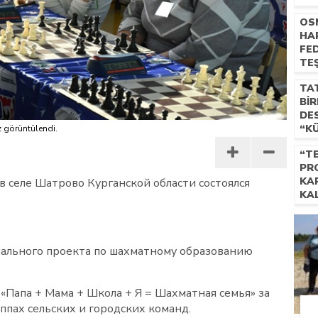
AL
OS
GEN
HA
ÖN
FE
TE
MU
TA
“K
BIR
TO
DE
KA
“K
z görüntülendi.
SA
BIR
“TE
FES
PRO
DÜ
KA
в селе Шатрово Курганской области состоялся
KA
OB
SV
AĞA
нального проекта по шахматному образованию
«Папа + Мама + Школа + Я = Шахматная семья» за
ппах сельских и городских команд.