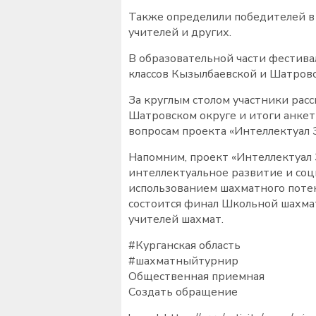
Также определили победителей в 
учителей и других.
В образовательной части фестива
классов Кызылбаевской и Шатровс
За круглым столом участники рас
Шатровском округе и итоги анкет
вопросам проекта «Интеллектуал З
Напомним, проект «Интеллектуал 
интеллектуальное развитие и соц
использованием шахматного потен
состоится финал Школьной шахмат
учителей шахмат.
#Курганская область
#шахматныйтурнир
Общественная приемная
Создать обращение