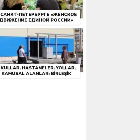
 САНКТ-ПЕТЕРБУРГЕ «ЖЕНСКОЕ
ДВИЖЕНИЕ ЕДИНОЙ РОССИИ»
ОРГАНИЗОВАЛО МАСТЕР-КЛАСС
О ЖИВОПИСИ ДЛЯ УЧАСТНИКОВ
СВО
KULLAR, HASTANELER, YOLLAR,
KAMUSAL ALANLAR: BIRLEŞIK
RUSYA, 2021 HALK PROGRAMI
KAPSAMINDAKI ŞANTIYELERDEKI
LIŞMALARI YAKINDAN TAKIP ETTI