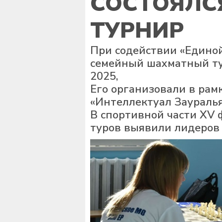
СОСТОЯЛС
ТУРНИР
При содействии «Единой
семейный шахматный т
2025,
Его организовали в рам
«Интеллектуал Заураль
В спортивной части XV 
туров выявили лидеров 