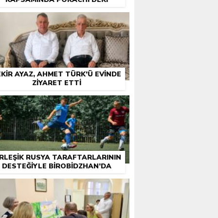
(KHANTY-MANSI ÖZERK BÖLGESI)
SAHILDE BIR TEMIZLIK GÜNÜ
DÜZENLENDI
EKIR AYAZ, AHMET TÜRK’Ü EVINDE
ZIYARET ETTI
IRLEŞIK RUSYA TARAFTARLARININ
DESTEĞIYLE BIROBIDZHAN’DA
FUTBOL MAÇLARI VE KARATE
MÜSABAKALARI DÜZENLENDI