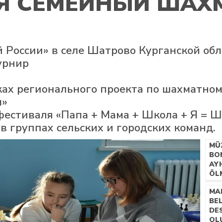
Я СЕМЕЙНЫЙ ШАХ
 России» в селе Шатрово Курганской обл
урнир
ках регионального проекта по шахматно
я»
фестиваля «Папа + Мама + Школа + Я = Ш
в группах сельских и городских команд.
MÜ
BOM
AY
ÖLM
DÖ
MA
BE
DE
OL