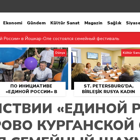
Ekonomi
Gündem
Kültür Sanat
Magazin
Sağlık
Siyas
imiyle Yoshkar-Ola’da bir aile festivali düzenlendi
й России» в Йошкар-Оле состоялся семейный фестиваль
şik Rusya Kadın Hareketi, şehir genelinde kadınlara yönelik destek progra
Dünya
Kültür San
«Женское движение Единой России» сформировало предложения по
leri, Naberezhnye Chelny’de genç KAMAZ uzmanları için eğitim etkinlikle
ПО ИНИЦИАТИВЕ
ST. PETERSBURG’DA,
ссии» провели в Набережных Челнах просветительские мероприя
«ЕДИНОЙ РОССИИ» В
BIRLEŞIK RUSYA KADIN
ЙОШКАР-ОЛЕ СОСТОЯЛСЯ
HAREKETI, ŞEHIR
vetler askerlerinin aile üyelerini yeni hükümet destek önlemleri hakkınd
ЙСТВИИ «ЕДИНОЙ Р
СЕМЕЙНЫЙ ФЕСТИВАЛЬ
GENELINDE KADINLARA
YÖNELIK DESTEK
енам семей бойцов СВО рассказали о новых мерах господдержки
PROGRAMLARININ
РОВО КУРГАНСКОЙ
GELIŞTIRILMESI IÇIN
ÖNERILER HAZIRLADI
onezh Bölgesi’ndeki iyileştirme projelerinin uygulanmasını değerlendird
енил реализацию проектов благоустройства в Воронежской обла