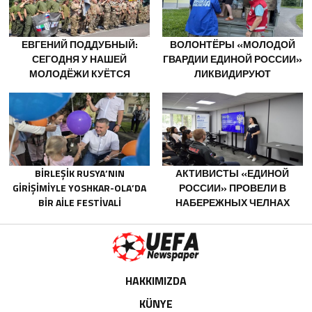
ОБСТРЕЛОВ
YARDIMCI OLACAK
ЕВГЕНИЙ ПОДДУБНЫЙ:
ВОЛОНТЁРЫ «МОЛОДОЙ
СЕГОДНЯ У НАШЕЙ
ГВАРДИИ ЕДИНОЙ РОССИИ»
МОЛОДЁЖИ КУЁТСЯ
ЛИКВИДИРУЮТ
ХАРАКТЕР ПОБЕДИТЕЛЕЙ
ПОСЛЕДСТВИЯ ПАВОДКОВ
НА УРАЛЕ И ДАЛЬНЕМ
ВОСТОКЕ
BIRLEŞIK RUSYA’NIN
АКТИВИСТЫ «ЕДИНОЙ
GIRIŞIMIYLE YOSHKAR-OLA’DA
РОССИИ» ПРОВЕЛИ В
BIR AILE FESTIVALI
НАБЕРЕЖНЫХ ЧЕЛНАХ
DÜZENLENDI
ПРОСВЕТИТЕЛЬСКИЕ
МЕРОПРИЯТИЯ ДЛЯ
МОЛОДЫХ СПЕЦИАЛИСТОВ
КАМАЗА
HAKKIMIZDA
KÜNYE