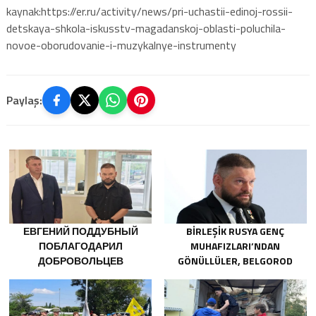
kaynak:https://er.ru/activity/news/pri-uchastii-edinoj-rossii-
detskaya-shkola-iskusstv-magadanskoj-oblasti-poluchila-
novoe-oborudovanie-i-muzykalnye-instrumenty
Paylaş:
ЕВГЕНИЙ ПОДДУБНЫЙ
BIRLEŞIK RUSYA GENÇ
ПОБЛАГОДАРИЛ
MUHAFIZLARI’NDAN
ДОБРОВОЛЬЦЕВ
GÖNÜLLÜLER, BELGOROD
БЕЛГОРОДСКОЙ ОБЛАСТИ
SAKINLERINE YANGIN
ЗА МУЖЕСТВО В СПАСЕНИИ
SÖNDÜRÜCÜLER VE
ПОСТРАДАВШИХ ОТ
JENERATÖRLER KONUSUNDA