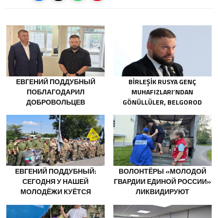
ЕВГЕНИЙ ПОДДУБНЫЙ
BIRLEŞIK RUSYA GENÇ
ПОБЛАГОДАРИЛ
MUHAFIZLARI’NDAN
ДОБРОВОЛЬЦЕВ
GÖNÜLLÜLER, BELGOROD
БЕЛГОРОДСКОЙ ОБЛАСТИ
SAKINLERINE YANGIN
ЗА МУЖЕСТВО В СПАСЕНИИ
SÖNDÜRÜCÜLER VE
ПОСТРАДАВШИХ ОТ
JENERATÖRLER KONUSUNDA
ОБСТРЕЛОВ
YARDIMCI OLACAK
ЕВГЕНИЙ ПОДДУБНЫЙ:
ВОЛОНТЁРЫ «МОЛОДОЙ
СЕГОДНЯ У НАШЕЙ
ГВАРДИИ ЕДИНОЙ РОССИИ»
МОЛОДЁЖИ КУЁТСЯ
ЛИКВИДИРУЮТ
ХАРАКТЕР ПОБЕДИТЕЛЕЙ
ПОСЛЕДСТВИЯ ПАВОДКОВ
НА УРАЛЕ И ДАЛЬНЕМ