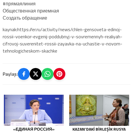
#прямаялиния
Общественная приемная
Создать обращение
kaynak:https://er.ru/activity/news/chlen-gensoveta-edinoj-
rossii-voenkor-evgenij-poddubnyj-v-sovremennyh-realiyah-
cifrovoj-suverenitet-rossii-zayavka-na-uchastie-v-novom-
tehnologicheskom-skachke
Paylaş:
«ЕДИНАЯ РОССИЯ»
KAZAN’DAKI BIRLEŞIK RUSYA