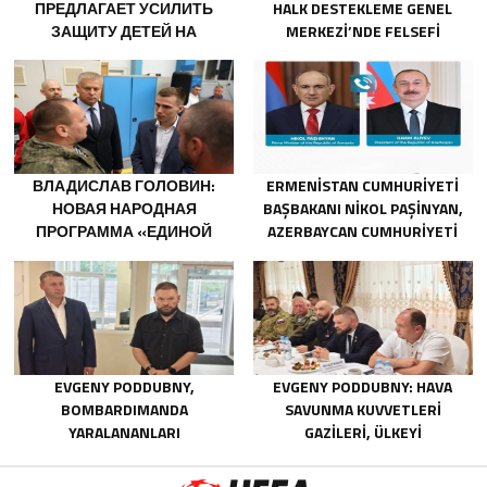
ПРЕДЛАГАЕТ УСИЛИТЬ
HALK DESTEKLEME GENEL
ЗАЩИТУ ДЕТЕЙ НА
MERKEZI’NDE FELSEFI
АТТРАКЦИОНАХ
RESIMLERDEN OLUŞAN BIR
SERGI AÇILDI
ВЛАДИСЛАВ ГОЛОВИН:
ERMENISTAN CUMHURIYETI
НОВАЯ НАРОДНАЯ
BAŞBAKANI NIKOL PAŞINYAN,
ПРОГРАММА «ЕДИНОЙ
AZERBAYCAN CUMHURIYETI
РОССИИ» БУДЕТ
CUMHURBAŞKANI İLHAM
ОРИЕНТИРОВАНА НА
ALIYEV’I ARADI
РАЗВИТИЕ
ТЕХНОЛОГИЧЕСКОГО
СУВЕРЕНИТЕТА И ОПК
EVGENY PODDUBNY,
EVGENY PODDUBNY: HAVA
BOMBARDIMANDA
SAVUNMA KUVVETLERI
YARALANANLARI
GAZILERI, ÜLKEYI
KURTARMADAKI
DEĞIŞTIRECEK GÜÇTÜR
CESARETLERINDEN DOLAYI