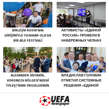
ХАРАКТЕР ПОБЕДИТЕЛЕЙ
ПОСЛЕДСТВИЯ ПАВОДКОВ
НА УРАЛЕ И ДАЛЬНЕМ
ВОСТОКЕ
BIRLEŞIK RUSYA’NIN
АКТИВИСТЫ «ЕДИНОЙ
GIRIŞIMIYLE YOSHKAR-OLA’DA
РОССИИ» ПРОВЕЛИ В
BIR AILE FESTIVALI
НАБЕРЕЖНЫХ ЧЕЛНАХ
DÜZENLENDI
ПРОСВЕТИТЕЛЬСКИЕ
МЕРОПРИЯТИЯ ДЛЯ
МОЛОДЫХ СПЕЦИАЛИСТОВ
КАМАЗА
ALEXANDER SIDYAKIN,
ВЛАДИСЛАВ ГОЛОВИН
VORONEZH BÖLGESI’NDEKI
ОТМЕТИЛ СИСТЕМНЫЕ
IYILEŞTIRME PROJELERININ
РЕШЕНИЯ «ЕДИНОЙ
UYGULANMASINI
РОССИИ» В ПОДДЕРЖКУ
DEĞERLENDIRDI
ДЕТСКОГО И
МОЛОДЁЖНОГО
ТВОРЧЕСТВА В