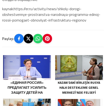
kaynak:https://er.ru/activity/news/shkoly-dorogi-
obshestvennye-prostranstva-narodnaya-programma-edinoj-
rossii-pomogaet-obnovlyat-infrastrukturu-regionov
Paylaş:
«ЕДИНАЯ РОССИЯ»
KAZAN’DAKI BIRLEŞIK RUSYA
ПРЕДЛАГАЕТ УСИЛИТЬ
HALK DESTEKLEME GENEL
ЗАЩИТУ ДЕТЕЙ НА
MERKEZI’NDE FELSEFI
АТТРАКЦИОНАХ
RESIMLERDEN OLUŞAN BIR
SERGI AÇILDI