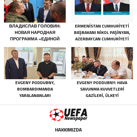
ВЛАДИСЛАВ ГОЛОВИН:
ERMENISTAN CUMHURIYETI
НОВАЯ НАРОДНАЯ
BAŞBAKANI NIKOL PAŞINYAN,
ПРОГРАММА «ЕДИНОЙ
AZERBAYCAN CUMHURIYETI
РОССИИ» БУДЕТ
CUMHURBAŞKANI İLHAM
ОРИЕНТИРОВАНА НА
ALIYEV’I ARADI
РАЗВИТИЕ
ТЕХНОЛОГИЧЕСКОГО
СУВЕРЕНИТЕТА И ОПК
EVGENY PODDUBNY,
EVGENY PODDUBNY: HAVA
BOMBARDIMANDA
SAVUNMA KUVVETLERI
YARALANANLARI
GAZILERI, ÜLKEYI
KURTARMADAKI
DEĞIŞTIRECEK GÜÇTÜR
CESARETLERINDEN DOLAYI
BELGOROD BÖLGESINDEKI
GÖNÜLLÜLERE TEŞEKKÜR ETTI
HAKKIMIZDA