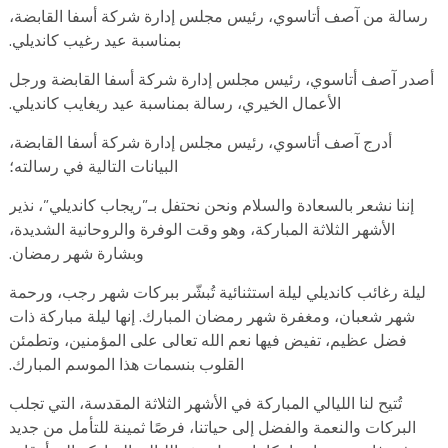
رسالة من آصف أتاسوي، رئيس مجلس إدارة شركة أسفا القابضة،
بمناسبة عيد رغيب كانديلي.
أصدر آصف أتاسوي، رئيس مجلس إدارة شركة أسفا القابضة ورجل
الأعمال الخيري، رسالة بمناسبة عيد ريغايب كانديلي.
أدرج آصف أتاسوي، رئيس مجلس إدارة شركة أسفا القابضة،
البيانات التالية في رسالته؛
إننا نشعر بالسعادة والسلام ونحن نحتفل بـ”ريجاب كانديلي”، نذير
الأشهر الثلاثة المباركة، وهو وقت الوفرة والروحانية الشديدة،
وبشارة شهر رمضان.
ليلة رغائب كانديلي ليلة استثنائية تُبشّر ببركات شهر رجب، ورحمة
شهر شعبان، ومغفرة شهر رمضان المبارك. إنها ليلة مباركة ذات
فضل عظيم، تفيض فيها نعم الله تعالى على المؤمنين، وتطمئن
القلوب بنسمات هذا الموسم المبارك.
تُتيح لنا الليالي المباركة في الأشهر الثلاثة المقدسة، التي تجلب
البركات والنعمة والفضل إلى حياتنا، فرصًا ثمينة للتأمل من جديد