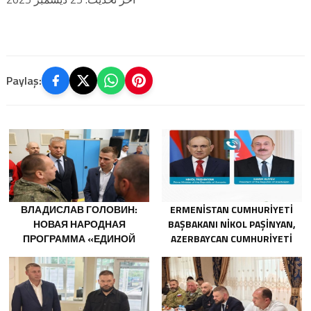
Paylaş:
ВЛАДИСЛАВ ГОЛОВИН:
ERMENISTAN CUMHURIYETI
НОВАЯ НАРОДНАЯ
BAŞBAKANI NIKOL PAŞINYAN,
ПРОГРАММА «ЕДИНОЙ
AZERBAYCAN CUMHURIYETI
РОССИИ» БУДЕТ
CUMHURBAŞKANI İLHAM
ОРИЕНТИРОВАНА НА
ALIYEV’I ARADI
РАЗВИТИЕ
ТЕХНОЛОГИЧЕСКОГО