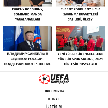
СУВЕРЕНИТЕТА И ОПК
EVGENY PODDUBNY,
EVGENY PODDUBNY: HAVA
BOMBARDIMANDA
SAVUNMA KUVVETLERI
YARALANANLARI
GAZILERI, ÜLKEYI
KURTARMADAKI
DEĞIŞTIRECEK GÜÇTÜR
CESARETLERINDEN DOLAYI
BELGOROD BÖLGESINDEKI
GÖNÜLLÜLERE TEŞEKKÜR ETTI
ВЛАДИМИР САЙБЕЛЬ: В
YENI YÜKSEKLIK ENGELLILERE
«ЕДИНОЙ РОССИИ»
YÖNELIK SPOR SALONU, 2021
ПОДДЕРЖИВАЮТ РЕШЕНИЕ
BIRLEŞIK RUSYA HALK
МИНТРУДА УПРОСТИТЬ ДЛЯ
PROGRAMI KAPSAMINDA
БЫВШИХ УЧАСТНИКОВ СВО
SARATOV’DA AÇILDI
ПОЛУЧЕНИЕ
СОЦКОНТРАКТА
HAKKIMIZDA
KÜNYE
İLETİŞİM