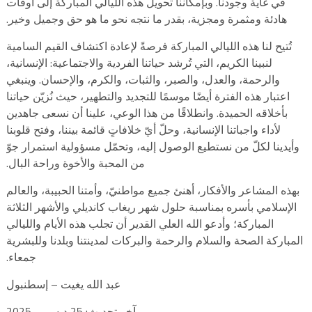
في غاية وجودنا. وبإمكاننا تحويل هذه الليالي المباركة إلى أوقات
هادئة ومثمرة ومجزية، بقدر ما نتجه نحو ما هو حق وجميل وخير.
تُتيح لنا هذه الليالي المباركة فرصةً لإعادة اكتشاف القيم السامية
لنبينا الكريم، التي تُرشد حياتنا الفردية والاجتماعية: الإنسانية،
والرحمة، والعدل، والصبر، والثبات، والكرم، والإحسان. وينبغي
اعتبار هذه الفترة أيضًا موسمًا للتجديد والتطهير، حيث نُزيّن حياتنا
بأخلاقه الحميدة. وانطلاقًا من هذا الوعي، علينا أن نسعى جاهدين
لأداء واجباتنا الإنسانية، وحلّ أيّ خلافاتٍ قائمة بيننا، وفتح قلوبنا
وأيدينا لكلّ من نستطيع الوصول إليه، وتحمّل مسؤولية استمرار جوّ
من المحبة والأخوة وراحة البال.
بهذه المشاعر والأفكار، أهنئ جميع مواطنيّ، وأمتنا الحبيبة، والعالم
الإسلامي بأسره بمناسبة حلول شهر ريغاب كانديلي والأشهر الثلاثة
المباركة؛ وأدعو الله العلي القدير أن تجلب هذه الأيام والليالي
المباركة الصحة والسلام والرحمة والبركات لمدينتنا وبلدنا وللبشرية
جمعاء.
عبد الله يغيت – إسطنبول
آخر تحديث: 25 ديسمبر 2025