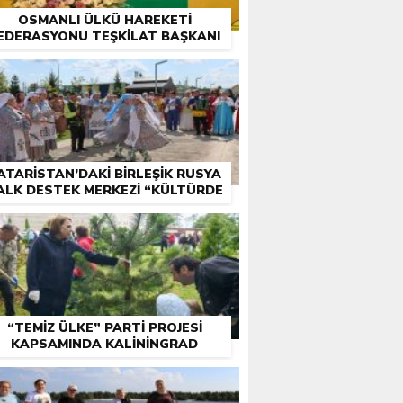
OSMANLI ÜLKÜ HAREKETİ
EDERASYONU TEŞKİLAT BAŞKANI
USA APAYDIN: “KAPSAMLI GENEL
AF TOPLUMSAL BARIŞA KATKI
SAĞLAYACAKTIR”
ATARISTAN’DAKI BIRLEŞIK RUSYA
ALK DESTEK MERKEZI “KÜLTÜRDE
IRLIKTE” FESTIVALINI DÜZENLEDI
“TEMIZ ÜLKE” PARTI PROJESI
KAPSAMINDA KALININGRAD
OBLASTI’NDAKI SVETLOGORSK’A
AĞAÇ DIKILDI