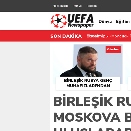
ramadabet
slotica
leogrand
slotday
venombet
ritzbet
exonbet
betwild
radissonbet
pashagaming
palacebet
maxwin
spinco
betsin
betsalvador
palazzobet
royalbet
Palacebet
casinofast
bahibom
deneme
deneme
casino
deneme
deneme
betasus
betasus
deneme
cratosroyalbet
casinofast
casinofast
roketbet
grandpashabet
Hakkımızda
Künye
İletişim
güncel
güncel
giriş
giriş
giriş
giriş
güncel
güncel
giriş
giriş
bonusu
bonusu
siteleri
bonusu
bonusu
giriş
bonusu
giriş
güncel
giriş
giriş
giriş
giriş
veren
veren
siteleri
veren
veren
Dünya
Eğitim
siteler
casino
siteler
siteler
Birleşik Rusya Genç Muh
siteleri
SON DAKİKA
olacak
Волонтёры «Молодой Г
Turkish
▼
Evgeny Poddubny: Hava S
Gündem
Евгений Поддубный: В
Evgeny Poddubny: Bugün 
BIRLEŞIK RUSYA GENÇ
Евгений Поддубный: С
MUHAFIZLARI’NDAN
GÖNÜLLÜLER, BELGOROD
Владимир Сайбель: В 
BIRLEŞIK R
SAKINLERINE YANGIN
SÖNDÜRÜCÜLER VE
получение соцконтрак
Vladimir Saibel: Birleşi
JENERATÖRLER
MOSKOVA B
KONUSUNDA YARDIMCI
OLACAK
kararını destekliyor
Волонтёры «Молодой Г
Birleşik Rusya Genç Muh