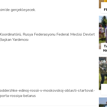
Ekim’de gerçekleşecek.
F
M
i Koordinatörü, Rusya Federasyonu Federal Meclisi Devlet
 Başkan Yardımcısı
T
H
B
-podderzhke-edinoj-rossii-v-moskovskoj-oblasti-startoval-
porta-rossiya-belarus