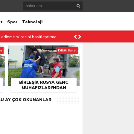
et
Spor
Teknoloji
 бывших участников СВО
e edinme sürecini basitleştirme
але и Дальнем Востоке
m
Kültür Sanat
ortadan kaldırmaya yardımcı oluyor
ал «Новая высота»
BIRLEŞIK RUSYA GENÇ
Saratov’da açıldı
MUHAFIZLARI’NDAN
GÖNÜLLÜLER, URAL VE
В
UZAK DOĞU’DAKI SELLERIN
BU AY ÇOK OKUNANLAR
SONUÇLARINI ORTADAN
KALDIRMAYA YARDIMCI
OLUYOR
mlarının geliştirilmesi için