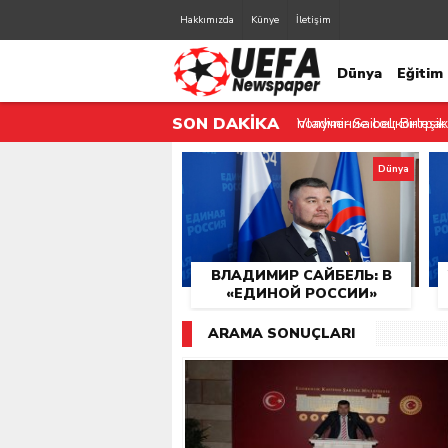
ramadabet
slotica
leogrand
slotday
venombet
ritzbet
exonbet
betwild
radissonbet
pashagaming
palacebet
maxwin
spinco
betsin
betsalvador
palazzobet
royalbet
Palacebet
casinofast
bahibom
deneme
deneme
casino
deneme
deneme
betasus
betasus
deneme
cratosroyalbet
casinofast
casinofast
roketbet
grandpashabet
Hakkımızda
Künye
İletişim
güncel
güncel
giriş
giriş
giriş
giriş
güncel
güncel
giriş
giriş
bonusu
bonusu
siteleri
bonusu
bonusu
giriş
bonusu
giriş
güncel
giriş
giriş
giriş
giriş
veren
veren
siteleri
veren
veren
Dünya
Eğitim
siteler
casino
siteler
siteler
Владимир Сайбель: В 
siteleri
SON DAKİKA
получение соцконтрак
Vladimir Saibel: Birleşi
Turkish
▼
kararını destekliyor
Волонтёры «Молодой Г
Dünya
Birleşik Rusya Genç Muh
В Саратове по Народн
ВЛАДИМИР САЙБЕЛЬ: В
Yeni Yükseklik engellil
«ЕДИНОЙ РОССИИ»
ПОДДЕРЖИВАЮТ
Yoshkar-Ola’da Nikolai V
РЕШЕНИЕ МИНТРУДА
ARAMA SONUÇLARI
УПРОСТИТЬ ДЛЯ БЫВШИХ
Birleşik Rusya’nın giriş
УЧАСТНИКОВ СВО
ПОЛУЧЕНИЕ
СОЦКОНТРАКТА
По инициативе «Едино
St. Petersburg’da, Birle