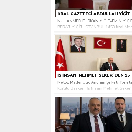
öneriler hazırladı
MUHAMMED FURKAN YİĞİT-EMİN YİĞİ
BERAT YİĞİT-İSTANBUL 1453 Kral Me
Yayın G...
Metöz Madencilik Anonim Şirketi Yönet
Kurulu Başkanı İş İnsanı Mehmet Şeker, 