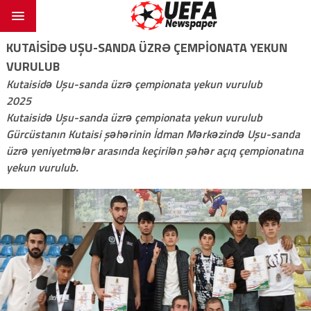
KUTAISIDƏ UŞU-SANDA ÜZRƏ ÇEMPIONATA YEKUN
VURULUB
Kutaisidə Uşu-sanda üzrə çempionata yekun vurulub
2025
Kutaisidə Uşu-sanda üzrə çempionata yekun vurulub
Gürcüstanın Kutaisi şəhərinin İdman Mərkəzində Uşu-sanda
üzrə yeniyetmələr arasında keçirilən şəhər açıq çempionatına
yekun vurulub.