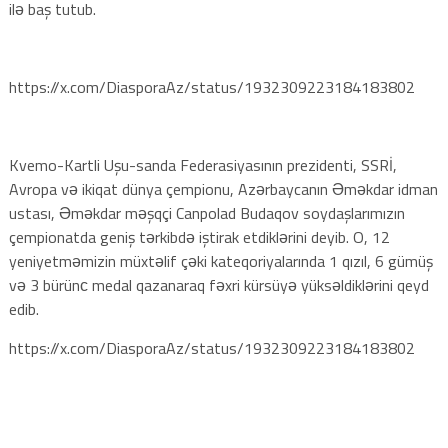
ilə baş tutub.
https://x.com/DiasporaAz/status/1932309223184183802
Kvemo-Kartli Uşu-sanda Federasiyasının prezidenti, SSRİ,
Avropa və ikiqat dünya çempionu, Azərbaycanın Əməkdar idman
ustası, Əməkdar məşqçi Canpolad Budaqov soydaşlarımızın
çempionatda geniş tərkibdə iştirak etdiklərini deyib. O, 12
yeniyetməmizin müxtəlif çəki kateqoriyalarında 1 qızıl, 6 gümüş
və 3 bürünс medal qazanaraq fəxri kürsüyə yüksəldiklərini qeyd
edib.
https://x.com/DiasporaAz/status/1932309223184183802