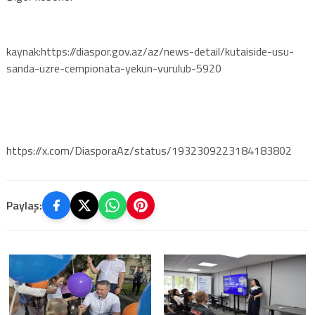
kaynak:https://diaspor.gov.az/az/news-detail/kutaiside-usu-
sanda-uzre-cempionata-yekun-vurulub-5920
https://x.com/DiasporaAz/status/1932309223184183802
Paylaş: