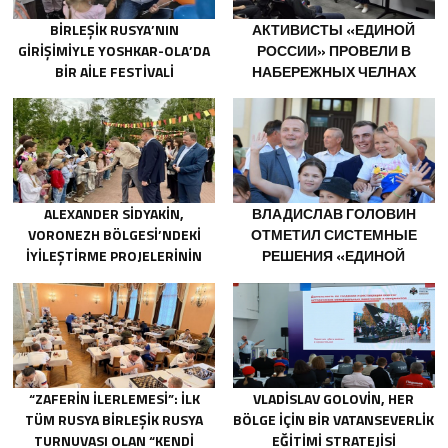
BIRLEŞIK RUSYA’NIN
АКТИВИСТЫ «ЕДИНОЙ
GIRIŞIMIYLE YOSHKAR-OLA’DA
РОССИИ» ПРОВЕЛИ В
BIR AILE FESTIVALI
НАБЕРЕЖНЫХ ЧЕЛНАХ
DÜZENLENDI
ПРОСВЕТИТЕЛЬСКИЕ
МЕРОПРИЯТИЯ ДЛЯ
МОЛОДЫХ СПЕЦИАЛИСТОВ
КАМАЗА
ALEXANDER SIDYAKIN,
ВЛАДИСЛАВ ГОЛОВИН
VORONEZH BÖLGESI’NDEKI
ОТМЕТИЛ СИСТЕМНЫЕ
IYILEŞTIRME PROJELERININ
РЕШЕНИЯ «ЕДИНОЙ
UYGULANMASINI
РОССИИ» В ПОДДЕРЖКУ
DEĞERLENDIRDI
ДЕТСКОГО И
МОЛОДЁЖНОГО
ТВОРЧЕСТВА В
НОВОДВИНСКЕ
АРХАНГЕЛЬСКОЙ ОБЛАСТИ
“ZAFERIN İLERLEMESI”: İLK
VLADISLAV GOLOVIN, HER
TÜM RUSYA BIRLEŞIK RUSYA
BÖLGE IÇIN BIR VATANSEVERLIK
TURNUVASI OLAN “KENDI
EĞITIMI STRATEJISI