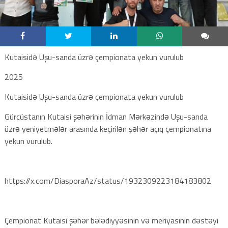
Kutaisidə Uşu-sanda üzrə çempionata yekun vurulub
2025
Kutaisidə Uşu-sanda üzrə çempionata yekun vurulub
Gürcüstanın Kutaisi şəhərinin İdman Mərkəzində Uşu-sanda
üzrə yeniyetmələr arasında keçirilən şəhər açıq çempionatına
yekun vurulub.
https://x.com/DiasporaAz/status/1932309223184183802
Çempionat Kutaisi şəhər bələdiyyəsinin və meriyasının dəstəyi