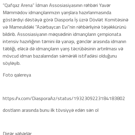
“Qafqaz Arena” İdman Assosiasiyasının rəhbəri Yavər
Məmmədov idmançılarımızın yarışlara hazırlanmasında
göstərdiyi dəstəyə görə Diasporla İş üzrə Dövlət Komitəsinə
və Marneulidəki “Azərbaycan Evi”nin rəhbərliyinə təşəkkürünü
bildirib. Assosiasiyanın məqsədinin idmançıların çempionata
intensiv hazırlığının təmini ilə yanaşı, gənclər arasında idmanın
təbliği, eləcə də idmançıların yarış təcrübəsinin artırılması və
mövcud idman bazalarından səmərəli istifadəsi olduğunu
söyləyib.
Foto qalereya
https://x.com/DiasporaAz/status/1932309223184183802
dostların arasında bunu ilk tövsiyyə edən sən ol
Digər xəbərlər