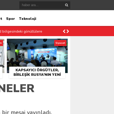
et
Spor
Teknoloji
 Azerbaijan Ilham Aliyev
 bölgesindeki gönüllülere
пасении пострадавших от
m
Siyaset
u
ую программу «Единой России»
KAPSAYICI ÖRGÜTLER,
 jeneratörler konusunda yardımcı
BIRLEŞIK RUSYA’NIN YENI
HALK PROGRAMI IÇIN
 генераторами
NELER
И
VLADISLAV GOLOVIN’E
TEKLIFLER SUNDU
bir mesaj yayınladı.