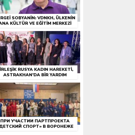
RGEI SOBYANIN: VDNKH, ÜLKENIN
ANA KÜLTÜR VE EĞITIM MERKEZI
HALINE GELECEK
IRLEŞIK RUSYA KADIN HAREKETI,
ASTRAKHAN’DA BIR YARDIM
KONSERI DÜZENLENMESINE
YARDIMCI OLDU
ПРИ УЧАСТИИ ПАРТПРОЕКТА
ДЕТСКИЙ СПОРТ» В ВОРОНЕЖЕ
ОРГАНИЗОВАЛИ СПОРТИВНО-