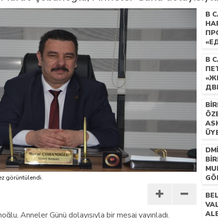
В 
НА
ПР
«Е
РО
В 
ОТ
ПЕ
АД
«Ж
СП
ДВ
ВЫ
РО
BIR
СФ
ÖZ
ПР
ASK
РА
ÜYE
ГО
HÜ
ПР
DM
ÖN
ПО
BIR
HA
ЖЕ
MU
BIL
GÖ
ez görüntülendi.
BÖ
BE
GÖ
VAL
HA
AL
lu, Anneler Günü dolayısıyla bir mesaj yayınladı.
EŞL