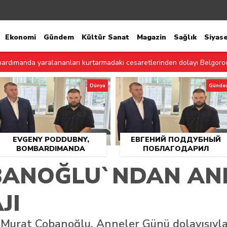
Ekonomi
Gündem
Kültür Sanat
Magazin
Sağlık
Siyas
epublic of Armenia Nikol Pashinyan called President of the Republic of
rdımanda yaralananları kurtarmadaki cesaretlerinden dolayı Belgorod
благодарил добровольцев Белгородской области за мужество в с
Dünya
Günde
eşik Rusya’nın yeni Halk Programı için Vladislav Golovin’e teklifler sund
ации передали Владиславу Головину предложения в новую Народн
EVGENY PODDUBNY,
ЕВГЕНИЙ ПОДДУБНЫЙ
afızları’ndan gönüllüler, Belgorod sakinlerine yangın söndürücüler ve
BOMBARDIMANDA
ПОБЛАГОДАРИЛ
YARALANANLARI
ДОБРОВОЛЬЦЕВ
вардии Единой России» помогут белгородцам с огнетушителями и
BANOĞLU`NDAN AN
KURTARMADAKI
БЕЛГОРОДСКОЙ ОБЛАСТ
CESARETLERINDEN DOLAYI
ЗА МУЖЕСТВО В
avunma Kuvvetleri gazileri, ülkeyi değiştirecek güçtür
BELGOROD BÖLGESINDEKI
СПАСЕНИИ
JI
GÖNÜLLÜLERE TEŞEKKÜR
ПОСТРАДАВШИХ ОТ
ETTI
ОБСТРЕЛОВ
етераны СВО — это та сила, которая изменит страну
Murat Çobanoğlu, Anneler Günü dolayısıyla 
gençlerimiz, kazananların karakterini şekillendiriyor