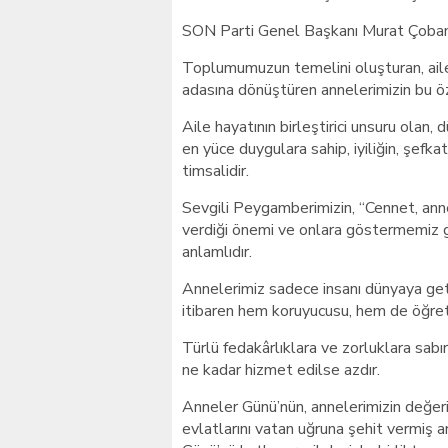
SON Parti Genel Başkanı Murat Çobanoğ
Toplumumuzun temelini oluşturan, aile y
adasına dönüştüren annelerimizin bu ö
Aile hayatının birleştirici unsuru olan,
en yüce duygulara sahip, iyiliğin, şefk
timsalidir.
Sevgili Peygamberimizin, “Cennet, annel
verdiği önemi ve onlara göstermemiz 
anlamlıdır.
Annelerimiz sadece insanı dünyaya get
itibaren hem koruyucusu, hem de öğret
Türlü fedakârlıklara ve zorluklara sab
ne kadar hizmet edilse azdır.
Anneler Günü’nün, annelerimizin değerin
evlatlarını vatan uğruna şehit vermiş