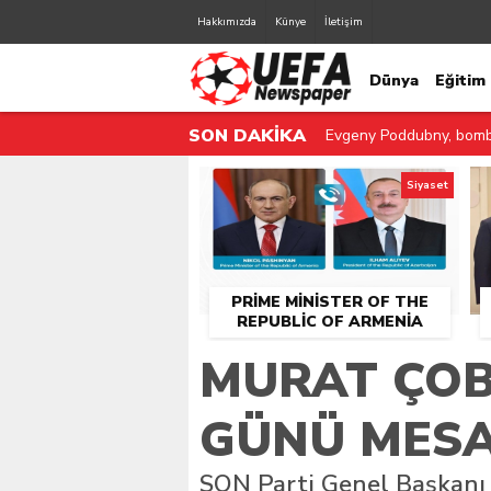
ramadabet
slotica
leogrand
slotday
venombet
ritzbet
exonbet
betwild
radissonbet
pashagaming
palacebet
maxwin
spinco
betsin
betsalvador
palazzobet
royalbet
Palacebet
casinofast
bahibom
deneme
deneme
casino
deneme
deneme
betasus
betasus
deneme
cratosroyalbet
casinofast
casinofast
roketbet
grandpashabet
Hakkımızda
Künye
İletişim
güncel
güncel
giriş
giriş
giriş
giriş
güncel
güncel
giriş
giriş
bonusu
bonusu
siteleri
bonusu
bonusu
giriş
bonusu
giriş
güncel
giriş
giriş
giriş
giriş
veren
veren
siteleri
veren
veren
Dünya
Eğitim
siteler
casino
siteler
siteler
Prime Minister of the R
siteleri
SON DAKİKA
Evgeny Poddubny, bomba
Turkish
▼
teşekkür etti
Евгений Поддубный по
Siyaset
обстрелов
Kapsayıcı örgütler, Birl
Инклюзивные организ
PRIME MINISTER OF THE
Birleşik Rusya Genç Muh
REPUBLIC OF ARMENIA
NIKOL PASHINYAN CALLED
olacak
Волонтёры «Молодой Г
MURAT ÇO
PRESIDENT OF THE
REPUBLIC OF AZERBAIJAN
Evgeny Poddubny: Hava S
ILHAM ALIYEV
GÜNÜ MESA
Евгений Поддубный: В
SON Parti Genel Başkanı 
Evgeny Poddubny: Bugün 