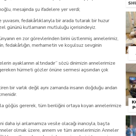
SHU
lu, mesajında şu ifadelere yer verdi;
RU
ŞU
uvasını, fedakârlıklarıyla bir arada tutarak bir huzur
SE
SEÇ
zel gününü kutlamanın mutluluğu içerisindeyiz.
 dünyanın en zor görevlerinden birini üstlenmiş annelerimiz,
atin, fedakârlığın, merhametin ve koşulsuz sevginin
erin ayaklarının altındadır” sözü dinimizin annelerimize
gereken hürmeti gözler önüne sermesi açısından çok
iren bir varlık değil aynı zamanda insanın doğduğu andan
menidir.
К
ırla göğüs gererek, tüm benliğini ortaya koyan annelerimize
Р
Т
i daha iyi anlamamıza vesile olacağı inancıyla, başta
 anneler olmak üzere, annem ve tüm annelerimizin Anneler