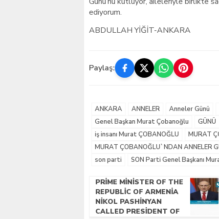
Günü’nü kutluyor, aileleriyle birlikte s
ediyorum.
ABDULLAH YİĞİT-ANKARA
Paylaş:
ANKARA
ANNELER
Anneler Günü
Genel Başkan Murat Çobanoğlu
GÜNÜ
iş insanı Murat ÇOBANOĞLU
MURAT Ç
MURAT ÇOBANOĞLU`NDAN ANNELER GÜ
son parti
SON Parti Genel Başkanı M
PRIME MINISTER OF THE
REPUBLIC OF ARMENIA
NIKOL PASHINYAN
CALLED PRESIDENT OF